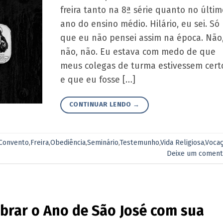
freira tanto na 8ª série quanto no últim
ano do ensino médio. Hilário, eu sei. Só
que eu não pensei assim na época. Não
não, não. Eu estava com medo de que
meus colegas de turma estivessem cert
e que eu fosse […]
CONTINUAR LENDO
→
Convento
,
Freira
,
Obediência
,
Seminário
,
Testemunho
,
Vida Religiosa
,
Voca
Deixe um coment
brar o Ano de São José com sua