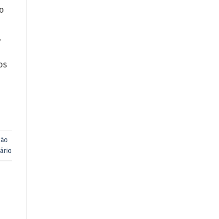
o
,
os
ção
ário