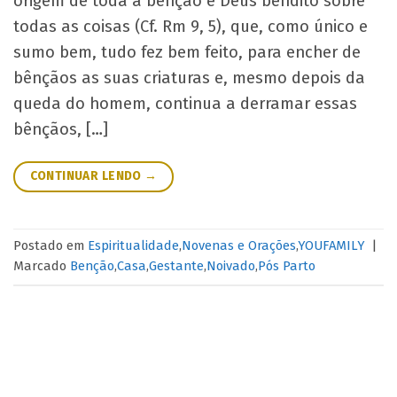
origem de toda a bênção é Deus bendito sobre
todas as coisas (Cf. Rm 9, 5), que, como único e
sumo bem, tudo fez bem feito, para encher de
bênçãos as suas criaturas e, mesmo depois da
queda do homem, continua a derramar essas
bênçãos, […]
CONTINUAR LENDO
→
Postado em
Espiritualidade
,
Novenas e Orações
,
YOUFAMILY
|
Marcado
Benção
,
Casa
,
Gestante
,
Noivado
,
Pós Parto