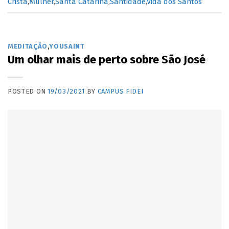
Cristã
,
Mulher
,
Santa Catarina
,
Santidade
,
Vida dos Santos
MEDITAÇÃO
,
YOUSAINT
Um olhar mais de perto sobre São José
POSTED ON
19/03/2021
BY
CAMPUS FIDEI