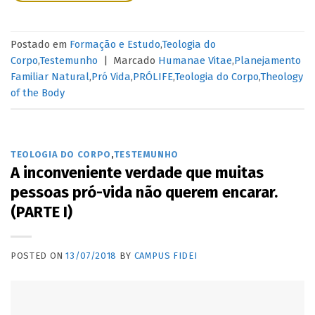
Postado em
Formação e Estudo
,
Teologia do
Corpo
,
Testemunho
|
Marcado
Humanae Vitae
,
Planejamento
Familiar Natural
,
Pró Vida
,
PRÓLIFE
,
Teologia do Corpo
,
Theology
of the Body
TEOLOGIA DO CORPO
,
TESTEMUNHO
A inconveniente verdade que muitas
pessoas pró-vida não querem encarar.
(PARTE I)
POSTED ON
13/07/2018
BY
CAMPUS FIDEI