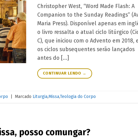
Christopher West, “Word Made Flash: A
Companion to the Sunday Readings” (A
Maria Press). Disponível apenas em ingl
o livro ressalta o atual ciclo litúrgico (Ci
C), que iniciou com o Advento em 2018, 
os ciclos subsequentes serão lançados
antes do […]
CONTINUAR LENDO
→
orpo
|
Marcado
Liturgia
,
Missa
,
Teologia do Corpo
Missa, posso comungar?