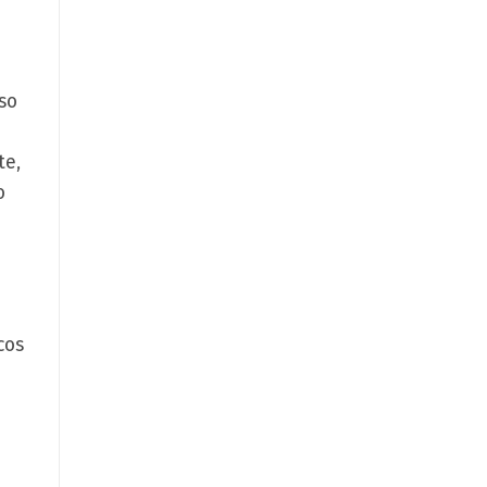
so
te,
o
cos