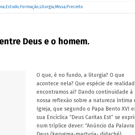
ina
,
Estudo
,
Formação
,
Liturgia
,
Missa
,
Preceito
 entre Deus e o homem.
O que, é no fundo, a liturgia? O que
acontece nela? Que espécie de realida
encontramos ai? Dando continuidade à
nossa reflexão sobre a natureza íntima 
Igreja, que segundo o Papa Bento XVI 
sua Encíclica “Deus Caritas Est” se expr
num tríplice dever: “Anúncio da Palavra
Deus (kerygma-martyria- didaché),