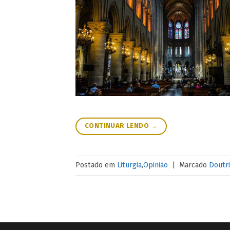
CONTINUAR LENDO
→
Postado em
Liturgia
,
Opinião
|
Marcado
Doutr