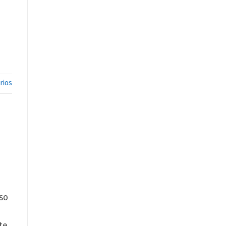
rios
so
te,