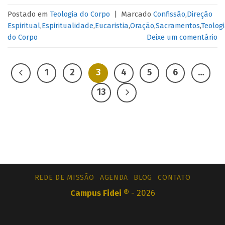
Postado em
Teologia do Corpo
|
Marcado
Confissão
,
Direção
Espiritual
,
Espiritualidade
,
Eucaristia
,
Oração
,
Sacramentos
,
Teolog
do Corpo
Deixe um comentário
1
2
3
4
5
6
…
13
REDE DE MISSÃO
AGENDA
BLOG
CONTATO
Campus Fidei ®
- 2026