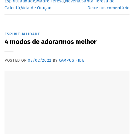
Espiritualidade
,
Madre Teresa
,
Novena
,
Santa Teresa de
Calcutá
,
Vida de Oração
Deixe um comentário
ESPIRITUALIDADE
4 modos de adorarmos melhor
POSTED ON
03/02/2022
BY
CAMPUS FIDEI