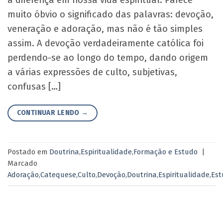
a diferença em nossa vida espiritual. Parece
muito óbvio o significado das palavras: devoção,
veneração e adoração, mas não é tão simples
assim. A devoção verdadeiramente católica foi
perdendo-se ao longo do tempo, dando origem
a várias expressões de culto, subjetivas,
confusas […]
CONTINUAR LENDO
→
Postado em
Doutrina
,
Espiritualidade
,
Formação e Estudo
|
Marcado
Adoração
,
Catequese
,
Culto
,
Devoção
,
Doutrina
,
Espiritualidade
,
Est