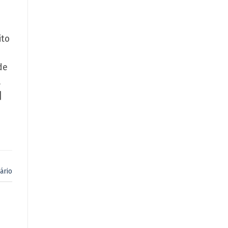
ito
de
a
]
ário