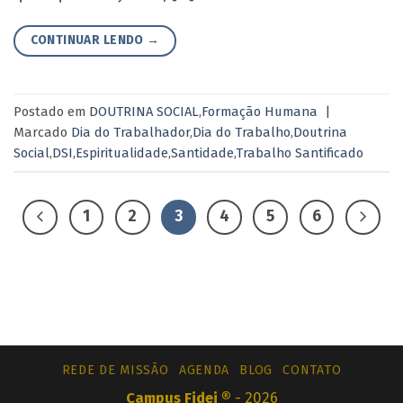
CONTINUAR LENDO
→
Postado em
DOUTRINA SOCIAL
,
Formação Humana
|
Marcado
Dia do Trabalhador
,
Dia do Trabalho
,
Doutrina
Social
,
DSI
,
Espiritualidade
,
Santidade
,
Trabalho Santificado
1
2
3
4
5
6
REDE DE MISSÃO
AGENDA
BLOG
CONTATO
Campus Fidei ®
- 2026