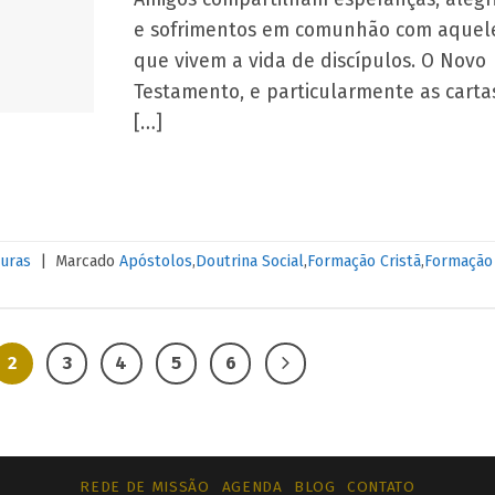
e sofrimentos em comunhão com aquel
que vivem a vida de discípulos. O Novo
Testamento, e particularmente as carta
[…]
turas
|
Marcado
Apóstolos
,
Doutrina Social
,
Formação Cristã
,
Formação
2
3
4
5
6
REDE DE MISSÃO
AGENDA
BLOG
CONTATO