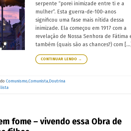
serpente “porei inimizade entre ti e a
mulher”. Esta guerra-de-100-anos
significou uma fase mais nítida dessa
inimizade. Ela começou em 1917 com a
revelação de Nossa Senhora de Fátima 
também (quais são as chances?) com […
CONTINUAR LENDO
→
ado
Comunismo
,
Comunista
,
Doutrina
lista
em fome – vivendo essa Obra de