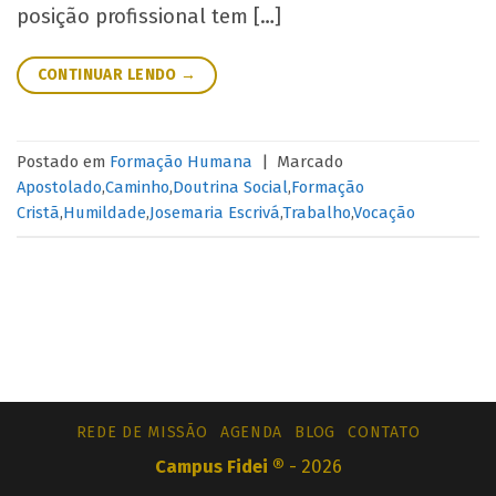
posição profissional tem […]
CONTINUAR LENDO
→
Postado em
Formação Humana
|
Marcado
Apostolado
,
Caminho
,
Doutrina Social
,
Formação
Cristã
,
Humildade
,
Josemaria Escrivá
,
Trabalho
,
Vocação
REDE DE MISSÃO
AGENDA
BLOG
CONTATO
Campus Fidei ®
- 2026