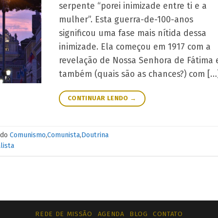
serpente “porei inimizade entre ti e a
mulher”. Esta guerra-de-100-anos
significou uma fase mais nítida dessa
inimizade. Ela começou em 1917 com a
revelação de Nossa Senhora de Fátima 
também (quais são as chances?) com […
CONTINUAR LENDO
→
ado
Comunismo
,
Comunista
,
Doutrina
lista
REDE DE MISSÃO
AGENDA
BLOG
CONTATO