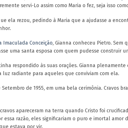
remente servi-Lo assim como Maria o fez, seja isso co
que ela rezou, pedindo à Maria que a ajudasse a enco
nhor.
a Imaculada Conceição
, Gianna conheceu Pietro. Sem 
sse uma santa esposa com quem pudesse construir uma
tinha respondido às suas orações. Gianna plenamente 
ma luz radiante para aqueles que conviviam com ela.
 Setembro de 1955, em uma bela cerimônia. Cravos bran
 cravos apareceram na terra quando Cristo foi crucific
r essa razão, eles significariam o puro e imortal amo
que estava por vir.