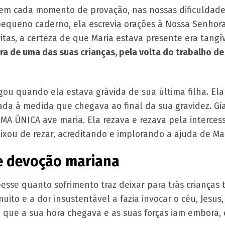
em cada momento de provação, nas nossas dificuldades,
 pequeno caderno, ela escrevia orações à Nossa Senhor
ritas, a certeza de que Maria estava presente era tangí
ura de uma das suas crianças, pela volta do trabalho d
ou quando ela estava grávida de sua última filha. El
orada à medida que chegava ao final da sua gravidez. G
A ÚNICA ave maria. Ela rezava e rezava pela interces
eixou de rezar, acreditando e implorando a ajuda de Mar
e devoção mariana
esse quanto sofrimento traz deixar para trás crianças 
muito e a dor insustentável a fazia invocar o céu, Jesu
 que a sua hora chegava e as suas forças iam embora, 