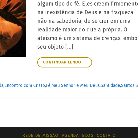
algum tipo de fé. Eles creem firmement
na inexistência de Deus e na fraqueza,
não na sabedoria, de se crer em uma
realidade maior do que a própria. O
ateísmo é um sistema de crenças, embo
seu objeto […]
CONTINUAR LENDO
→
da
,
Encontro com Cristo
,
Fé
,
Meu Senhor e Meu Deus
,
Santidade
,
Santos
,
S
REDE DE MISSÃO
AGENDA
BLOG
CONTATO