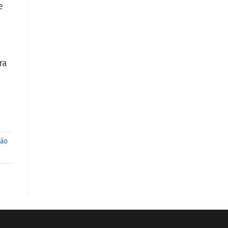
e
ra
ão