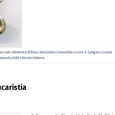
arcado
Alimento
,
Bíblia
,
Catecismo
,
Comunhão
,
Corpo e Sangue
,
Corpus
amento
,
Vida Interior
,
Videira
ucaristia