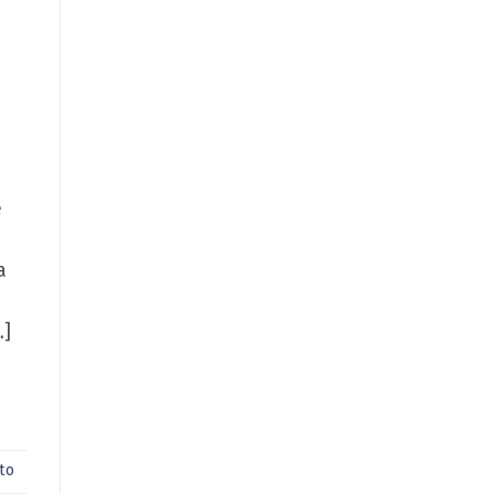
e
a
…]
to