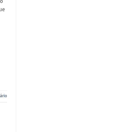
 o
ue
ário