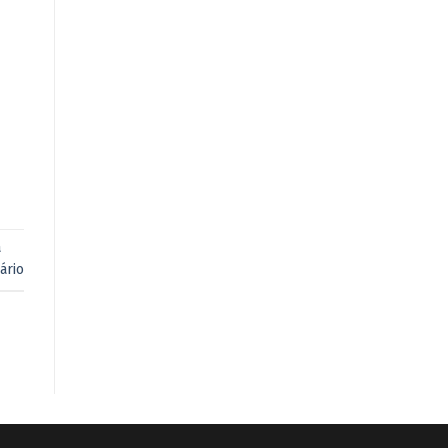
a
ário