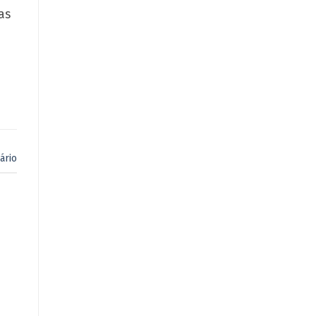
as
ário