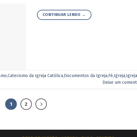
CONTINUAR LENDO
→
smo
,
Catecismo da Igreja Católica
,
Documentos da Igreja
,
Fé
,
Igreja
,
Igrej
Deixe um coment
1
2