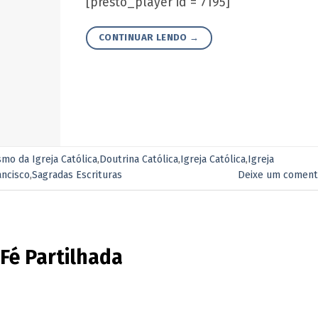
[presto_player id = 7195]
CONTINUAR LENDO
→
smo da Igreja Católica
,
Doutrina Católica
,
Igreja Católica
,
Igreja
ancisco
,
Sagradas Escrituras
Deixe um coment
 Fé Partilhada