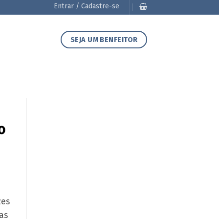
Entrar / Cadastre-se
SEJA UM BENFEITOR
o
zes
as