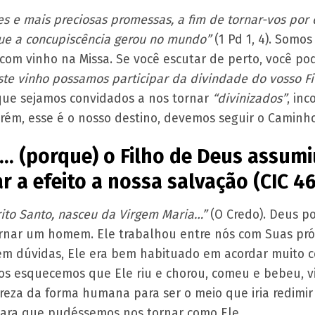
s e mais preciosas promessas, a fim de tornar-vos por 
que a concupiscência gerou no mundo”
(1 Pd 1, 4). Somo
 com vinho na Missa. Se você escutar de perto, você po
ste vinho possamos participar da divindade do vosso Fi
o que sejamos convidados a nos tornar
“divinizados”
, in
rém, esse é o nosso destino, devemos seguir o Caminho
e… (porque) o Filho de Deus assum
 a efeito a nossa salvação (CIC 46
rito Santo, nasceu da Virgem Maria…”
(O Credo). Deus p
ornar um homem. Ele trabalhou entre nós com Suas pró
em dúvidas, Ele era bem habituado em acordar muito c
os esquecemos que Ele riu e chorou, comeu e bebeu, v
za da forma humana para ser o meio que iria redimir
para que pudéssemos nos tornar como Ele.