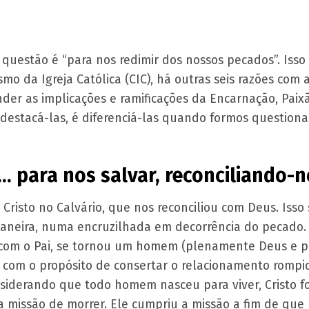
a questão é “para nos redimir dos nossos pecados”. Iss
mo da Igreja Católica (CIC), há outras seis razões com
der as implicações e ramificações da Encarnação, Paixã
destacá-las, é diferenciá-las quando formos questiona
e… para nos salvar, reconciliando-
e Cristo no Calvário, que nos reconciliou com Deus. Iss
neira, numa encruzilhada em decorrência do pecado. 
 com o Pai, se tornou um homem (plenamente Deus e
 com o propósito de consertar o relacionamento rompi
nsiderando que todo homem nasceu para viver, Cristo 
missão de morrer. Ele cumpriu a missão a fim de que pu