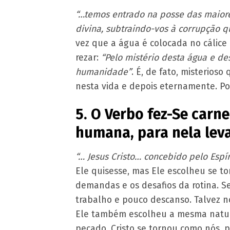
“…temos entrado na posse das maiore
divina, subtraindo-vos à corrupção 
vez que a água é colocada no cálice
rezar:
“Pelo mistério desta água e de
humanidade”
. É, de fato, misterios
nesta vida e depois eternamente. Po
5. O Verbo fez-Se carn
humana, para nela levar
“… Jesus Cristo… concebido pelo Espí
Ele quisesse, mas Ele escolheu se t
demandas e os desafios da rotina. S
trabalho e pouco descanso. Talvez n
Ele também escolheu a mesma nature
pecado. Cristo se tornou como nós, 