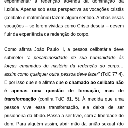
experimentar a redenção advinda da dominação da
luxúria. Apenas sob essa perspectiva as vocações cristãs
(celibato e matrimônio) fazem algum sentido. Ambas essas
vocações – se forem vividas como Cristo deseja – devem
fluir da experiência da redenção do corpo.
Como afirma João Paulo II, a pessoa celibatária deve
submeter
“a pecaminosidade de sua humanidade às
forças emanados do mistério da redenção do corpo…
assim como qualquer outra pessoa deve fazer”
(TdC 77,4).
É por isso que ele afirma que
o chamado ao celibato não
é apenas uma questão de formação, mas de
transformação
(confira TdC 81, 5). À medida que uma
pessoa vive essa transformação, ela deixa de ser
prisioneira da libido. Passa a ser livre, com a liberdade do
dom. Para alguém assim, abrir mão da união sexual (do