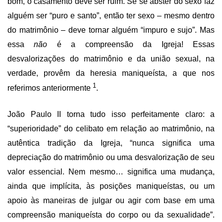
bom, o casamento deve ser ruim. Se se abster do sexo faz
alguém ser “puro e santo”, então ter sexo – mesmo dentro
do matrimônio – deve tornar alguém “impuro e sujo”. Mas
essa
não
é a compreensão da Igreja! Essas
desvalorizações do matrimônio e da união sexual, na
verdade, provêm da heresia maniqueísta, a que nos
1
referimos anteriormente
.
João Paulo II torna tudo isso perfeitamente claro: a
“superioridade” do celibato em relação ao matrimônio, na
autêntica tradição da Igreja, “nunca significa uma
depreciação do matrimônio ou uma desvalorização de seu
valor essencial. Nem mesmo… significa uma mudança,
ainda que implícita, às posições maniqueístas, ou um
apoio às maneiras de julgar ou agir com base em uma
compreensão maniqueísta do corpo ou da sexualidade”.