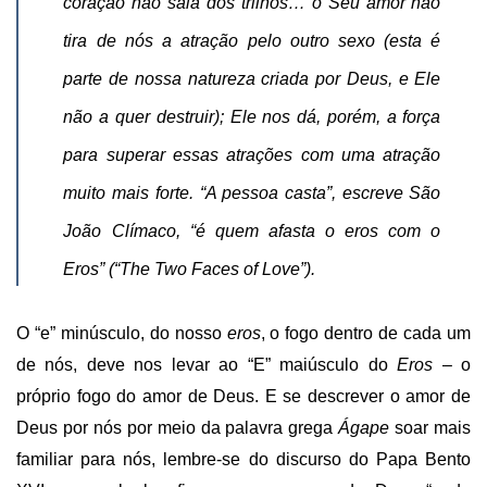
coração não saia dos trilhos… o Seu amor não
tira de nós a atração pelo outro sexo (esta é
parte de nossa natureza criada por Deus, e Ele
não a quer destruir); Ele nos dá, porém, a força
para superar essas atrações com uma atração
muito mais forte. “A pessoa casta”, escreve São
João Clímaco, “é quem afasta o
eros
com o
Eros
” (“The Two Faces of Love”).
O “e” minúsculo, do nosso
eros
, o fogo dentro de cada um
de nós, deve nos levar ao “E” maiúsculo do
Eros
– o
próprio fogo do amor de Deus. E se descrever o amor de
Deus por nós por meio da palavra grega
Ágape
soar mais
familiar para nós, lembre-se do discurso do Papa Bento