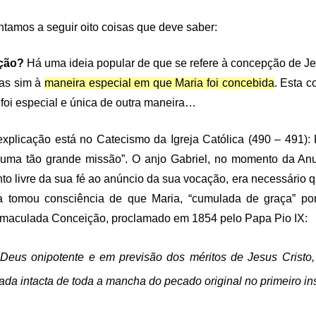
tamos a seguir oito coisas que deve saber:
ição?
Há uma ideia popular de que se refere à concepção de J
mas sim à
maneira especial em que Maria foi concebida
. Esta c
oi especial e única de outra maneira…
explicação está no
Catecismo
da Igreja Católica (490 – 491):
ma tão grande missão”. O anjo Gabriel, no momento da Anu
to livre da sua fé ao anúncio da sua vocação, era necessário 
ja tomou consciência de que Maria, “cumulada de graça” po
Imaculada Conceição, proclamado em 1854 pelo Papa Pio IX:
 Deus onipotente e em previsão dos méritos de Jesus Crist
ada intacta de toda a mancha do pecado original no primeiro in