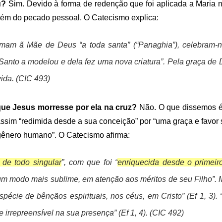
ou?
Sim. Devido à forma de redenção que foi aplicada a Maria
mbém do pecado pessoal. O Catecismo explica:
hamam ã Mãe de Deus “a toda santa” (“Panaghia”), celebram
o Santo a modelou e dela fez uma nova criatura”. Pela graça de
vida
. (CIC 493)
 que Jesus morresse por ela na cruz?
Não. O que dissemos é
assim “redimida desde a sua conceição” por “uma graça e favor
 gênero humano”. O Catecismo afirma:
 de todo singular
”, com que foi “
enriquecida desde o primeir
e um modo mais sublime, em atenção aos méritos de seu Filho”.
spécie de bênçãos espirituais, nos céus, em Cristo” (Ef 1, 3).
 irrepreensível na sua presença” (Ef 1, 4). (CIC 492)