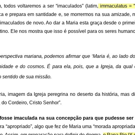
todos voltaremos a ser “imaculados” (latim,
immaculatus = 
ca e prepara em santidade e, se morrermos na sua amizade, ma
rá imaculados de novo. Ao dar a Maria esta graça desde o pr
ino. Ele nos mostra que isso é possível para os seres humano
rspectiva mariana, podemos afirmar que ‘Maria é, ao lado do
nidade e do cosmos. É para ela, pois, que a Igreja, da qual
o sentido de sua missão.
ia, imagem da Igreja peregrina no deserto da história, mas d
do Cordeiro, Cristo Senhor”.
a fosse imaculada na sua concepção para que pudesse se
 “apropriado”, algo que fez de Maria uma “morada apropriada
io. Assim, em preparação para definir do dogma,
o Papa Pio IX 