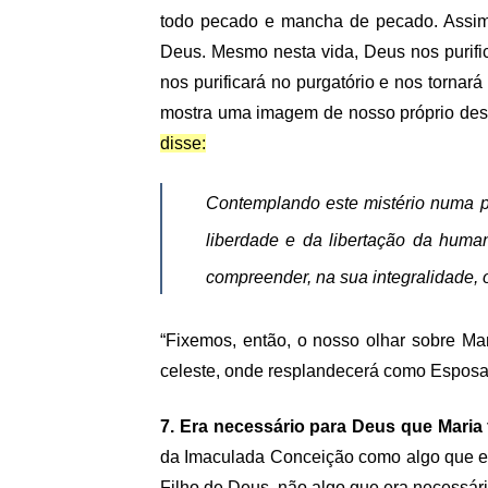
todo pecado e mancha de pecado. Assim, 
Deus.
Mesmo nesta vida, Deus nos purifi
nos purificará no purgatório e nos torna
mostra uma imagem de nosso próprio dest
disse:
Contemplando este mistério numa pe
liberdade e da libertação da huma
compreender, na sua integralidade, 
“Fixemos, então, o nosso olhar sobre Mar
celeste, onde resplandecerá como Esposa 
7. Era necessário para Deus que Mari
da Imaculada Conceição como algo que era
Filho de Deus, não algo que era necessár