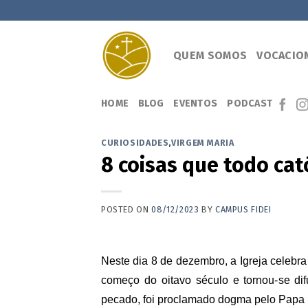
Skip
to
content
QUEM SOMOS
VOCACIO
HOME
BLOG
EVENTOS
PODCAST
CURIOSIDADES
,
VIRGEM MARIA
8 coisas que todo cat
POSTED ON
08/12/2023
BY
CAMPUS FIDEI
Neste dia 8 de dezembro, a
Igreja
celebra
começo do oitavo século e tornou-se d
pecado, foi proclamado dogma pelo Papa 