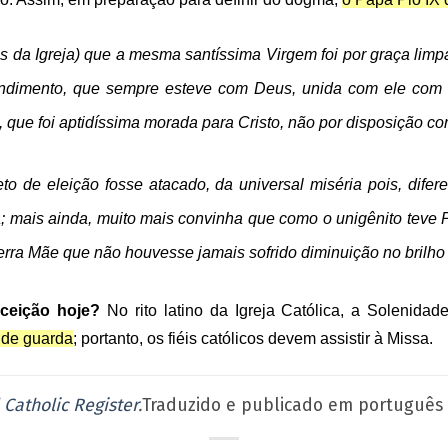
es da Igreja) que a mesma santíssima Virgem foi por graça lim
endimento, que sempre esteve com Deus, unida com ele com e
, que foi aptidíssima morada para Cristo, não por disposição cor
o de eleição fosse atacado, da universal miséria pois, dif
a; mais ainda, muito mais convinha que como o unigênito teve 
erra Mãe que não houvesse jamais sofrido diminuição no brilho 
nceição hoje?
No rito latino da Igreja Católica, a Solenid
 de guarda
; portanto, os fiéis católicos devem assistir à
Missa
.
 Catholic Register
.
Traduzido e publicado em português 