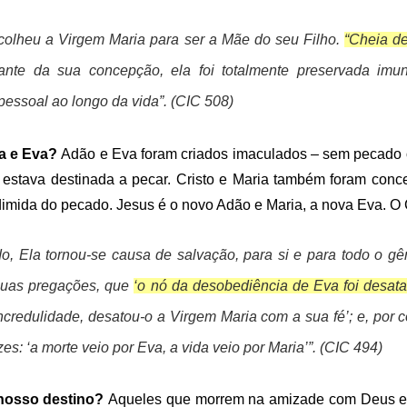
olheu a Virgem Maria para ser a Mãe do seu Filho.
“Cheia de
ante da sua concepção, ela foi totalmente preservada im
essoal ao longo da vida”. (CIC 508)
ia e Eva?
Adão e Eva foram criados imaculados – sem pecado 
 estava destinada a pecar.
Cristo e Maria também foram con
edimida do pecado.
Jesus é o novo Adão e Maria, a nova Eva.
O 
o, Ela tornou-se causa de salvação, para si e para todo o 
 suas pregações, que
‘o nó da desobediência de Eva foi desat
ncredulidade, desatou-o a Virgem Maria com a sua fé’; e, p
es: ‘a morte veio por Eva, a vida veio por Maria’”. (CIC 494)
 nosso destino?
Aqueles que morrem na amizade com Deus e a