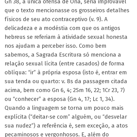
Gn 38, a única ofensa de Onã, seria improvável
que o texto mencionasse os grosseiros detalhes
físicos de seu ato contraceptivo (v. 9). A
delicadeza e a modéstia com que os antigos
hebreus se referiam à atividade sexual honesta
nos ajudam a perceber isso. Como bem
sabemos, a Sagrada Escritura só menciona a
relação sexual lícita (entre casados) de forma
oblíqua: “ir” à própria esposa (isto é, entrar em
sua tenda ou quarto: v. 8s da passagem citada
acima, bem como Gn
6, 4; 2Sm 16, 22; 1Cr 23, 7)
ou “conhecer” a esposa (Gn 4, 17; Lc 1, 34).
Quando a linguagem se torna um pouco mais
explícita (“deitar-se com” alguém, ou “desvelar
sua nudez”) a referência é, sem exceção, a atos
pecaminosos e vergonhosos. E, além do