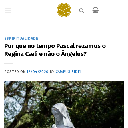
Skip
to
content
ESPIRITUALIDADE
Por que no tempo Pascal rezamos o
Regina Cæli e não o Ângelus?
POSTED ON
12/04/2020
BY
CAMPUS FIDEI