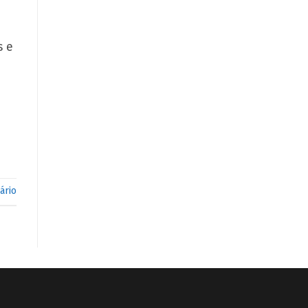
s e
ário