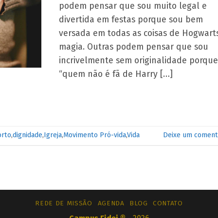
podem pensar que sou muito legal e
divertida em festas porque sou bem
versada em todas as coisas de Hogwart
magia. Outras podem pensar que sou
incrivelmente sem originalidade porque
“quem não é fã de Harry […]
orto
,
dignidade
,
Igreja
,
Movimento Pró-vida
,
Vida
Deixe um coment
REDE DE MISSÃO
AGENDA
BLOG
CONTATO