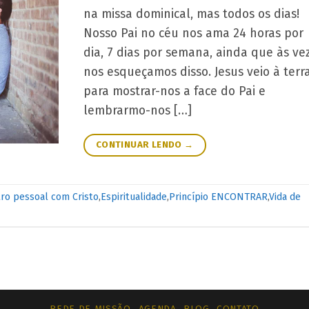
na missa dominical, mas todos os dias!
Nosso Pai no céu nos ama 24 horas por
dia, 7 dias por semana, ainda que às ve
nos esqueçamos disso. Jesus veio à terr
para mostrar-nos a face do Pai e
lembrarmo-nos […]
CONTINUAR LENDO
→
ro pessoal com Cristo
,
Espiritualidade
,
Princípio ENCONTRAR
,
Vida de
REDE DE MISSÃO
AGENDA
BLOG
CONTATO