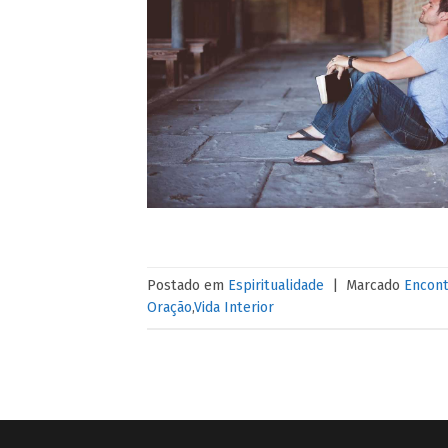
Postado em
Espiritualidade
|
Marcado
Encont
Oração
,
Vida Interior