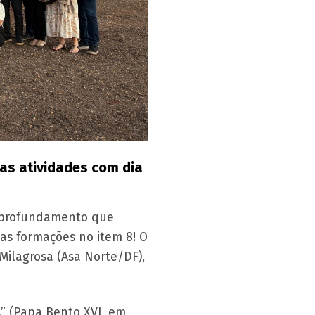
as atividades com dia
 aprofundamento que
as formações no item 8! O
ilagrosa (Asa Norte/DF),
.”
(Papa Bento XVI, em