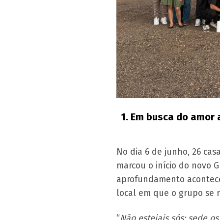
1.
Em busca do amor a
No dia 6 de junho, 26 ca
marcou o início do novo G
aprofundamento acontece
local em que o grupo se 
“
Não estejais sós: sede os