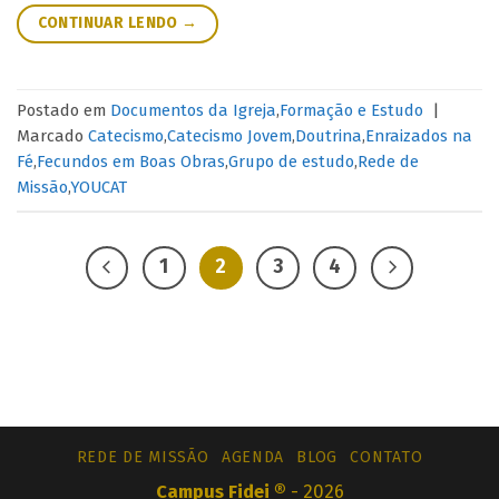
CONTINUAR LENDO
→
Postado em
Documentos da Igreja
,
Formação e Estudo
|
Marcado
Catecismo
,
Catecismo Jovem
,
Doutrina
,
Enraizados na
Fé
,
Fecundos em Boas Obras
,
Grupo de estudo
,
Rede de
Missão
,
YOUCAT
1
2
3
4
REDE DE MISSÃO
AGENDA
BLOG
CONTATO
Campus Fidei ®
- 2026