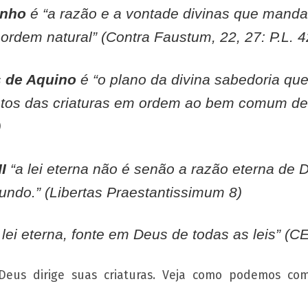
inho
é “a razão e a vontade divinas que mand
 ordem natural” (Contra Faustum, 22, 27: P.L. 4
 de Aquino
é “o plano da divina sabedoria que
os das criaturas em ordem ao bem comum de t
)
I
“a lei eterna não é senão a razão eterna de 
ndo.” (Libertas Praestantissimum 8)
 lei eterna, fonte em Deus de todas as leis” (
Deus dirige suas criaturas. Veja como podemos c