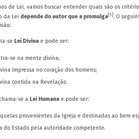
pos de Lei, vamos buscar entender quais são os critérios
[1]
o da Lei
depende do autor que a promulga
. O segui
isão:
ma-se
Lei Divina
e pode ser:
tra-se na mente divina;
divina impressa no coração dos homens;
divina contida na Revelação.
chama-se a
Lei Humana
e pode ser:
 aquelas provenientes da Igreja e destinadas ao bem espi
 do Estado pela autoridade competente
.