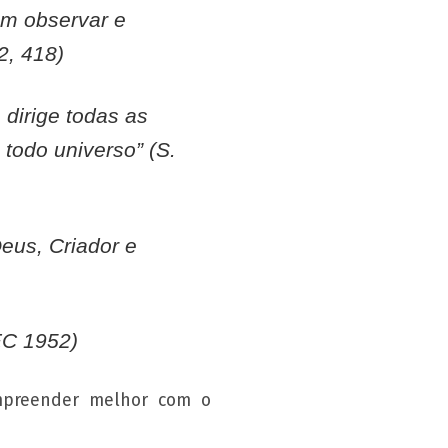
am observar e
2, 418)
 dirige todas as
odo universo” (S.
Deus, Criador e
CEC 1952)
ompreender melhor com o