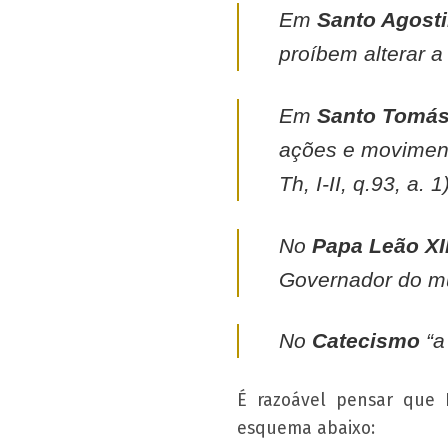
Em
Santo Agost
proíbem alterar a
Em
Santo Tomás
ações e moviment
Th, I-II, q.93, a. 1
No
Papa Leão XII
Governador do mu
No
Catecismo
“a
É razoável pensar que 
esquema abaixo: