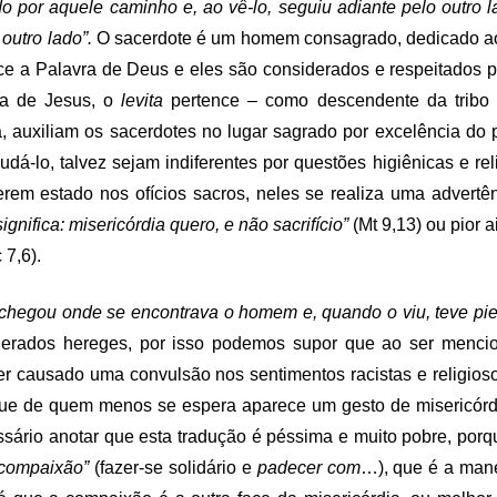
o por aquele caminho e, ao vê-lo, seguiu adiante pelo outro 
 outro lado”.
O sacerdote é um homem consagrado, dedicado ao 
ce a Palavra de Deus e eles são considerados e respeitados 
oca de Jesus, o
levita
pertence – como descendente da tribo
a, auxiliam os sacerdotes no lugar sagrado por excelência do 
dá-lo, talvez sejam indiferentes por questões higiênicas e re
rem estado nos ofícios sacros, neles se realiza uma advertê
gnifica: misericórdia quero, e não sacrifício”
(Mt 9,13) ou pior 
 7,6).
chegou onde se encontrava o homem e, quando o viu, teve pi
siderados hereges, por isso podemos supor que ao ser menc
r causado uma convulsão nos sentimentos racistas e religios
orque de quem menos se espera aparece um gesto de misericór
essário anotar que esta tradução é péssima e muito pobre, porqu
 compaixão”
(fazer-se solidário e
padecer com
…), que é a man