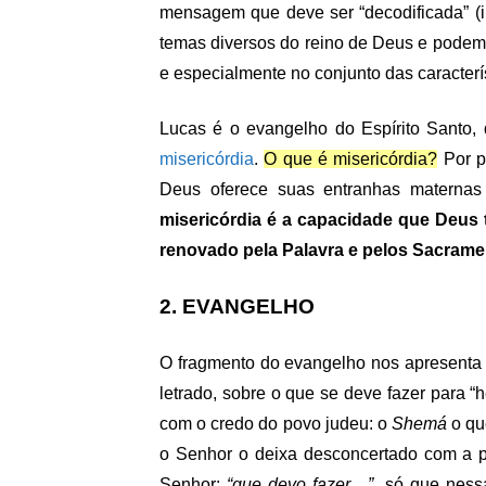
mensagem que deve ser “decodificada” (i
temas diversos do reino de Deus e podem 
e especialmente no conjunto das caracterí
Lucas é o evangelho do Espírito Santo, 
misericórdia
.
O que é misericórdia?
Por p
Deus oferece suas entranhas maternas 
misericórdia é a capacidade que Deus
renovado pela Palavra e pelos Sacrame
2. EVANGELHO
O fragmento do evangelho nos apresenta
letrado, sobre o que se deve fazer para 
com o credo do povo judeu: o
Shemá
o qu
o Senhor o deixa desconcertado com a p
Senhor:
“que devo fazer…”
, só que ness