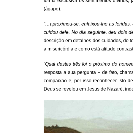
forma exclusiva os sentimentos divinos, 
(ágape).
“…aproximou-se, enfaixou-lhe as feridas,
cuidou dele. No dia seguinte, deu dois d
descrição em detalhes dos cuidados, do 
a misericórdia e como está atitude contrast
“Qual destes três foi o próximo do home
resposta a sua pergunta – de fato, cham
compaixão e, por isso reconhecer isto 
Deus se revelou em Jesus de Nazaré, indep