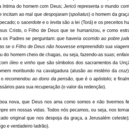
da íntima do homem com Deus;
Jericó
representa o mundo com
e incitam ao mal que
despojaram
(
spoliatus
) o homem da graça
o pecado; o
sacerdote
e o
levita
são a lei (Torá) e os preceitos
sus Cristo, o Filho de Deus que se humanizou, e como est
ma os Padres se perguntam:
que haveria ocorrido ao pobre jud
as se o Filho de Deus não houvesse empreendido sua viagem 
ou do homem cheio de chagas, ou seja, fazendo-as suas;
enfai
u com
óleo
e
vinho
que são símbolos dos sacramentos da Unçã
omem moribundo na cavalgadura (alusão ao mistério da
cruz
e o
recomendou ao dono da pensão,
que é o apóstolo; e fina
sários para sua recuperação (o valor da redenção).
boa nova, que Deus nos ama como somos e não tivermos fei
mpre em nossas vidas.
Todos nós pecamos, ou seja, nos torn
ado original que nos despoja da graça, a Jerusalém celeste)
go e verdadeiro ladrão).