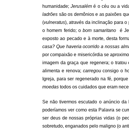
humanidade;
Jerusalém
é o céu ou a vi
ladrões
são os demônios e as paixões qu
(
vulneratus
), através da inclinação para 
o homem ferido; o
bom samaritano
é Je
exposto ao pecado e à morte, desta for
casa? Que haveria ocorrido a nossas alm
por compaixão e misericórdia se aproxim
imagem da graça que regenera; o trato
alimenta e renova;
carregou
consigo o h
Igreja, para ser regenerado na fé, porqu
moedas
todos os cuidados que eram neces
Se não tivermos escutado o anúncio da 
poderíamos ver como esta Palavra se cu
ser deus de nossas próprias vidas (o pec
sobretudo, enganados pelo maligno (o anti