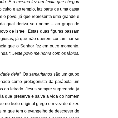
lado. E o mesmo fez um levita que chegou
culto e ao templo, faz parte de uma casta
pelo povo, já que representa uma grande e
 da qual deriva seu nome – ao grupo de
povo de Israel. Estas duas figuras passam
ligiosas, já que não querem contaminar-se
ncia que o Senhor fez em outro momento,
ainda
“…este povo me honra com os lábios,
edade dele”
. Os
samaritanos
são um grupo
ionado como protagonista da parábola um
os do letrado. Jesus sempre surpreende já
dia que preserva e salva a vida do homem
e no texto original grego em vez de dizer:
eira que tem o evangelho de descrever de