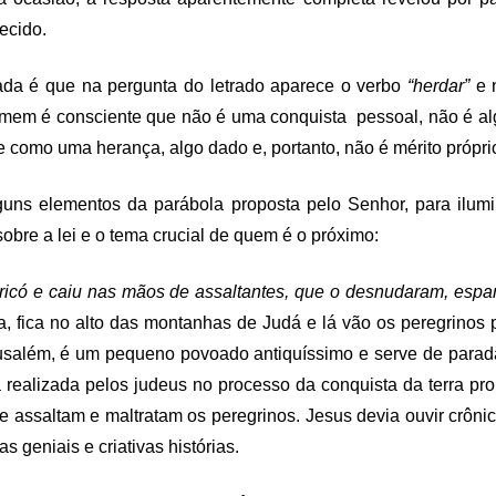
ecido.
ada é que na pergunta do letrado aparece o verbo
“herdar”
e
homem é consciente que não é uma conquista pessoal, não é alg
 como uma herança, algo dado e, portanto, não é mérito própri
guns elementos da parábola proposta pelo Senhor, para ilum
sobre a lei e o tema crucial de quem é o próximo:
icó e caiu nas mãos de assaltantes, que o desnudaram, espa
, fica no alto das montanhas de Judá e lá vão os peregrinos p
rusalém, é um pequeno povoado antiquíssimo e serve de parad
 realizada pelos judeus no processo da conquista da terra pr
 assaltam e maltratam os peregrinos. Jesus devia ouvir crôni
 geniais e criativas histórias.