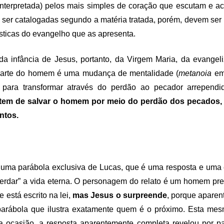
nterpretada) pelos mais simples de coração que escutam e ac
ser catalogadas segundo a matéria tratada, porém, devem ser 
sticas do evangelho que as apresenta.
da infância de Jesus, portanto, da Virgem Maria, da evange
arte do homem é uma mudança de mentalidade (
metanoia
em
para transformar através do perdão ao pecador arrependi
 tem de salvar o homem por meio do perdão dos pecados, n
ntos.
 uma parábola exclusiva de Lucas, que é uma resposta e um
“herdar” a vida eterna. O personagem do relato é um homem pr
e está escrito na lei,
mas Jesus o surpreende
, porque aparen
arábola que ilustra exatamente quem é o próximo. Esta mesma
a ocasião, a resposta aparentemente completa revelou por par