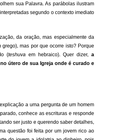
olhem sua Palavra. As parábolas ilustram
interpretadas segundo o contexto imediato
lização, da oração, mas especialmente da
 grego), mas por que ocorre isto? Porque
do (
teshuva
em hebraico). Quer dizer,
a
o útero de sua Igreja onde é curado e
a explicação a uma pergunta de um homem
eparado, conhece as escrituras e responde
tando ser justo e querendo saber detalhes,
 questão foi feita por um jovem rico ao
te do jovem a idolatria ao dinheiro, pois