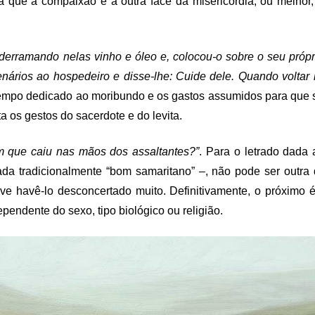
já que a compaixão é a outra face da misericórdia, ou melho
 derramando nelas vinho e óleo e, colocou-o sobre o seu próp
enários ao hospedeiro e disse-lhe: Cuide dele. Quando voltar 
tempo dedicado ao moribundo e os gastos assumidos para que s
a os gestos do sacerdote e do levita.
m que caiu nas mãos dos assaltantes?”
. Para o letrado dada
ada tradicionalmente “bom samaritano” –, não pode ser outra
deve havê-lo desconcertado muito. Definitivamente, o próxim
endente do sexo, tipo biológico ou religião.