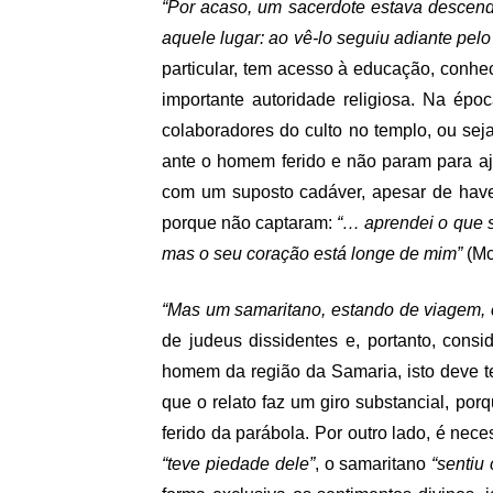
“Por acaso, um sacerdote estava descend
aquele lugar: ao vê-lo seguiu adiante pelo
particular, tem acesso à educação, conhe
importante autoridade religiosa. Na ép
colaboradores do culto no templo, ou sej
ante o homem ferido e não param para aju
com um suposto cadáver, apesar de have
porque não captaram:
“… aprendei o que si
mas o seu coração está longe de mim”
(Mc
“Mas um samaritano, estando de viagem, 
de judeus dissidentes e, portanto, con
homem da região da Samaria, isto deve te
que o relato faz um giro substancial, p
ferido da parábola. Por outro lado, é nec
“teve piedade dele”
, o samaritano
“sentiu