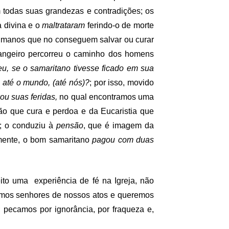
 todas suas
grandezas e contradições; os
 divina e o
maltrataram
ferindo-o de morte
 humanos que no conseguem salvar ou curar
rangeiro percorreu o caminho dos homens
eu, se o samaritano tivesse ficado em sua
até o mundo, (até nós)?
; por isso, movido
xou suas feridas,
no qual encontramos uma
o que cura e perdoa e da Eucaristia que
); o conduziu à
pensão
, que é imagem da
lmente, o bom samaritano
pagou com duas
to uma experiência de fé na Igreja, não
amos senhores de nossos atos e queremos
; pecamos por ignorância, por fraqueza e,