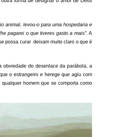
r, outra forma de designar o amor de Deus
rio animal, levou-o para uma hospedaria e
lhe pagarei o que tiveres gasto a mais”
. A
e possa curar deixam muito claro o que é
 a obviedade do desenlace da parábola, a
 que o estrangeiro e herege que agiu com
o é qualquer homem que se comporta como