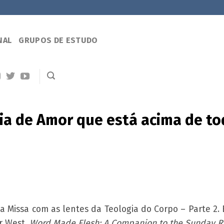
NAL
GRUPOS DE ESTUDO
ria de Amor que está acima de to
a Missa com as lentes da Teologia do Corpo – Parte 2. 
er West,
Word Made Flesh: A Companion to the Sunday R