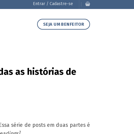
Entrar / Cadastre-se
SEJA UM BENFEITOR
das as histórias de
Essa série de posts em duas partes é
eadings]
.