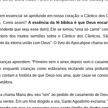
em essencial se aprofunde em nosso coração: o Cântico dos C
ica. Como assim?
A essência da fé bíblica é que Deus encar
endente que seja esse dom); Ele se tornou “uma só carne” co
meiro dos muitos sermões sobre o Cântico dos Cânticos, S
o da eterna união com Deus”. O livro do Apocalipse chama ess
rianças aprendem: “Primeiro vem o amor, depois vem o casame
 enquanto crianças como estávamos recitando uma profunda
s contam a história de que Deus nos ama, quer casar-se cono
etáfora.
a chama Maria deu seu “sim” ao pedido de casamento de Deus c
u ventre. Em um hino dirigido a ela, Santo Agostinho exclama:
“