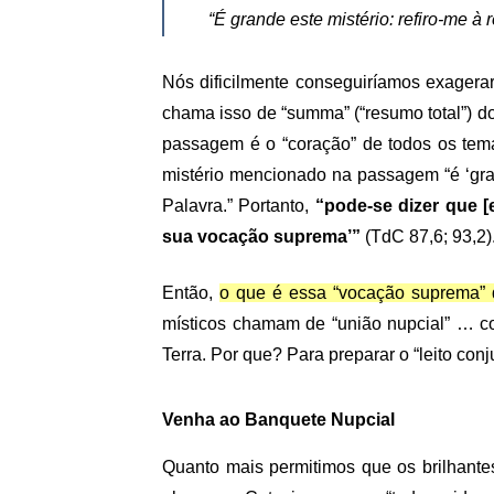
“É grande este mistério: refiro-me à r
Nós dificilmente conseguiríamos exagerar
chama isso de “summa” (“resumo total”) d
passagem é o “coração” de todos os temas
mistério mencionado na passagem “é ‘gra
Palavra.” Portanto,
“pode-se dizer que 
sua vocação suprema’”
(TdC 87,6; 93,2)
Então,
o que é essa “vocação suprema” 
místicos chamam de “união nupcial” … c
Terra. Por que? Para preparar o “leito co
Venha ao Banquete Nupcial
Quanto mais permitimos que os brilhant