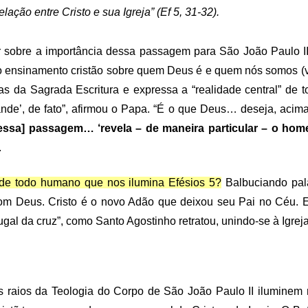
elação entre Cristo e sua Igreja” (Ef 5, 31-32).
 sobre a importância dessa passagem para São João Paulo II e
o ensinamento cristão sobre quem Deus é e quem nós somos (ve
 da Sagrada Escritura e expressa a “realidade central” de t
nde’, de fato”, afirmou o Papa. “É o que Deus… deseja, acima
[essa] passagem… ‘revela – de maneira particular – o ho
.
de todo humano que nos ilumina Efésios 5?
Balbuciando pala
om Deus. Cristo é o novo Adão que deixou seu Pai no Céu.
njugal da cruz”, como Santo Agostinho retratou, unindo-se à Ig
es raios da Teologia do Corpo de São João Paulo II ilumine