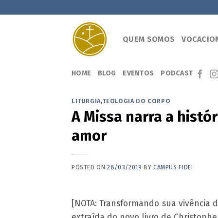
Skip
to
content
QUEM SOMOS
VOCACIO
HOME
BLOG
EVENTOS
PODCAST
LITURGIA
,
TEOLOGIA DO CORPO
A Missa narra a histó
amor
POSTED ON
28/03/2019
BY
CAMPUS FIDEI
[NOTA: Transformando sua vivência d
extraída do novo livro de Christoph