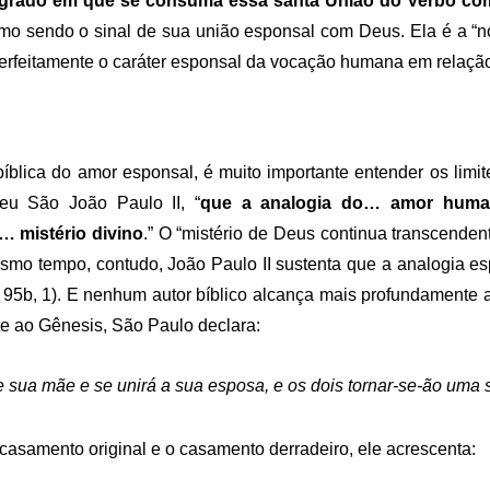
 sagrado em que se consuma essa santa União do Verbo co
omo sendo o sinal de sua união esponsal com Deus. Ela é a “n
perfeitamente o caráter esponsal da vocação humana em relação
blica do amor esponsal, é muito importante entender os limi
eu São João Paulo II, “
que a analogia do… amor human
 mistério divino
.” O “mistério de Deus continua transcende
esmo tempo, contudo, João Paulo II sustenta que a analogia e
C 95b, 1). E nenhum autor bíblico alcança mais profundament
te ao Gênesis, São Paulo declara:
e sua mãe
e se unirá a sua esposa,
e os dois tornar-se-ão uma 
casamento original e o casamento derradeiro, ele acrescenta: