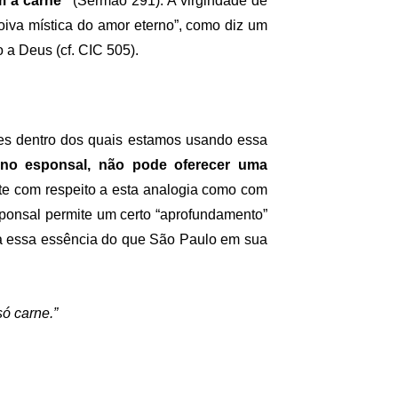
m a carne”
(Sermão 291). A virgindade de
oiva mística do amor eterno”, como diz um
 a Deus (cf. CIC 505).
tes dentro dos quais estamos usando essa
o esponsal, não pode oferecer uma
nte com respeito a esta analogia como com
sponsal permite um certo “aprofundamento”
e a essa essência do que São Paulo em sua
só carne.”