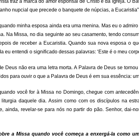
istã traz a marca do amor esponsal de Cristo e da Igreja. O B
o banho nupcial que precede o banquete de núpcias, a Eucaristia
 quando minha esposa ainda era uma menina. Mas eu o admiro 
a. Na Missa, no dia seguinte ao seu casamento, tendo consum
epois de receber a Eucaristia. Quando sua nova esposa o qu
a eu entendi o significado dessas palavras: ‘Este é o meu corpo
 Deus não era uma letra morta. A Palavra de Deus se tornou
dos para ouvir o que a Palavra de Deus é em sua essência: um
ando você for à Missa no Domingo, chegue com antecedência 
 liturgia daquele dia. Assim como com os discípulos na est
 e, ainda, revelar-se para nós no partir do pão. Senhor, dai
bre a Missa quando você começa a enxergá-la como um 