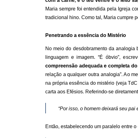
com a carne, e o teu ventre é o leito
Maria sempre foi entendida pela Igreja c
tradicional hino. Como tal, Maria cumpre 
Penetrando a essência do Mistério
No meio do desdobramento da analogia bí
linguagem e imagem. “É óbvio”, escrev
compreensão adequada e completa do…
relação a qualquer outra analogia”. Ao m
na própria essência do mistério (veja Td
carta aos Efésios. Referindo-se diretamen
“Por isso, o homem deixará seu pai
Então, estabelecendo um paralelo entre o 