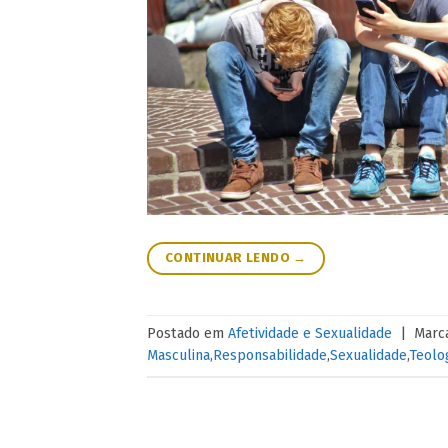
CONTINUAR LENDO
→
Postado em
Afetividade e Sexualidade
|
Marc
Masculina
,
Responsabilidade
,
Sexualidade
,
Teolo