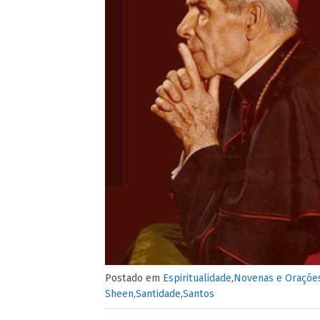
Postado em
Espiritualidade
,
Novenas e Oraçõe
Sheen
,
Santidade
,
Santos