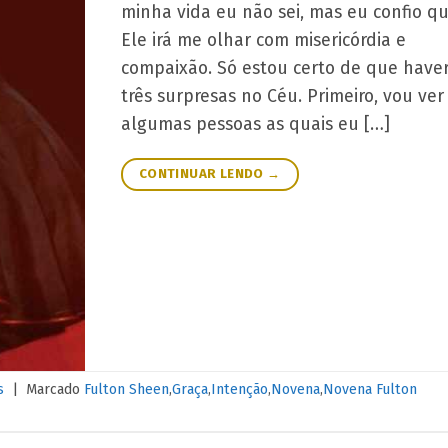
minha vida eu não sei, mas eu confio q
Ele irá me olhar com misericórdia e
compaixão. Só estou certo de que have
três surpresas no Céu. Primeiro, vou ver
algumas pessoas as quais eu […]
CONTINUAR LENDO
→
s
|
Marcado
Fulton Sheen
,
Graça
,
Intenção
,
Novena
,
Novena Fulton