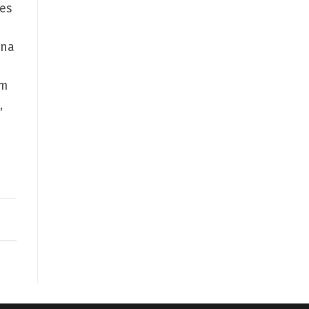
es
 na
om
,