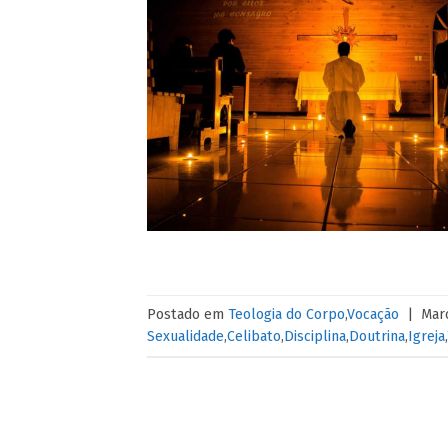
Postado em
Teologia do Corpo
,
Vocação
|
Mar
Sexualidade
,
Celibato
,
Disciplina
,
Doutrina
,
Igreja
,