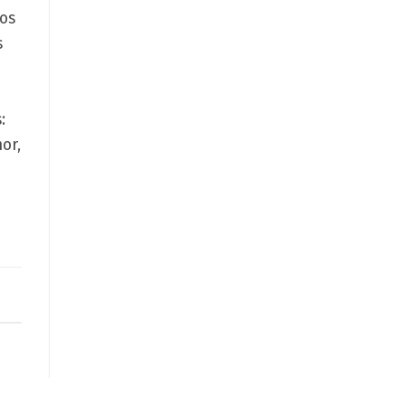
gos
s
:
or,