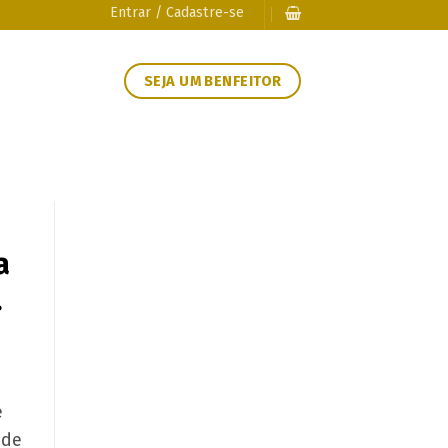
Entrar / Cadastre-se
SEJA UM BENFEITOR
a
.
e
ade