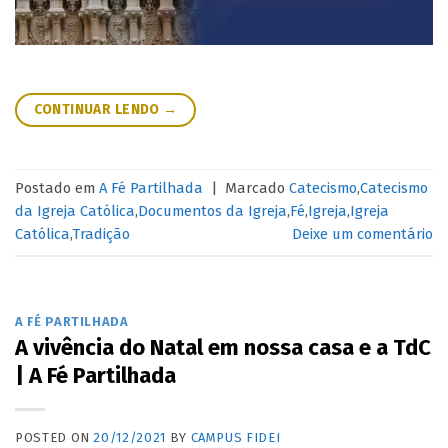
CONTINUAR LENDO
→
Postado em
A Fé Partilhada
|
Marcado
Catecismo
,
Catecismo
da Igreja Católica
,
Documentos da Igreja
,
Fé
,
Igreja
,
Igreja
Católica
,
Tradição
Deixe um comentário
A FÉ PARTILHADA
A vivência do Natal em nossa casa e a TdC
| A Fé Partilhada
POSTED ON
20/12/2021
BY
CAMPUS FIDEI