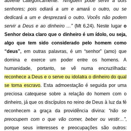
adverte categoricamente:
“Ninguém pode servir a dois
senhores; pois odiará a um e amará o outro, ou se
dedicará a um e desprezará o outro. Vocês não podem
servir a Deus e ao dinheiro …”
(Mt 6,24). Neste lugar
o
Senhor deixa claro que o dinheiro é um ídolo, ou seja,
algo que tem sido considerado pelo homem como
“deus”,
em outras palavras, é um “senhor” (amo) que
domina e exerce um poder entre os homens. A
humanidade, portanto, se vê numa encruzilhada:
reconhece a Deus e o serve ou idolatra o dinheiro do qual
se torna escravo
. Esta admoestação é seguida por uma
preciosa catequese sobre a relação do homem com o
dinheiro, já que os discípulos no reino de Deus à luz da fé
reconhecem a graça da providência divina:
“não se
preocupem com o que vão comer, beber ou vestir…”
,
porque seus interesses e preocupações são outros: