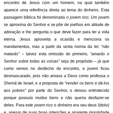
encontro de Jesus com um homem, na qual também
aparece uma referência direta ao tema do dinheiro. Esta
passagem bíblica foi denominada
o jovem rico
. Um jovem
se aproxima do Senhor e se põe de joelhos em atitude de
adoração e lhe pergunta o que deve fazer para ter a vida
eterna. Jesus aproveita a ocasião e menciona os
mandamentos, mas a partir da sexta norma da lei:
“não
matarás”
– talvez esta omissão do primeiro,
“amarás o
Senhor sobre todas as coisas”
seja de propósito – já que
como vemos no desfecho do encontro, o jovem ficou
desmascarado, pois não amava a Deus como professa o
Shemá
de Israel, e a proposta de
“vender os bens e dá-los
aos pobres”
por parte do Senhor, o deixou entristecido
porque possuía muitos bens e não queria desfazer-se
deles. Para este jovem rico o dinheiro era seu deus (ídolo)
e, apesar de suas boas intenções e aparente moralidade