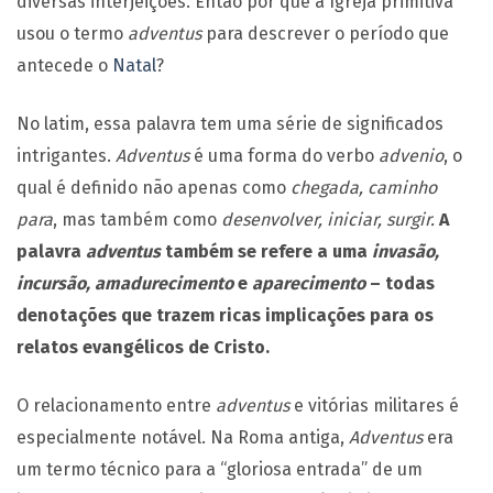
diversas interjeições. Então por que a Igreja primitiva
usou o termo
adventus
para descrever o período que
antecede o
Natal
?
No latim, essa palavra tem uma série de significados
intrigantes.
Adventus
é uma forma do verbo
advenio
, o
qual é definido não apenas como
chegada,
caminho
para
, mas também como
desenvolver, iniciar, surgir.
A
palavra
adventus
também se refere a uma
invasão,
incursão, amadurecimento
e
aparecimento
– todas
denotações que trazem ricas implicações para os
relatos evangélicos de Cristo.
O relacionamento entre
adventus
e vitórias militares é
especialmente notável. Na Roma antiga,
Adventus
era
um termo técnico para a “gloriosa entrada” de um