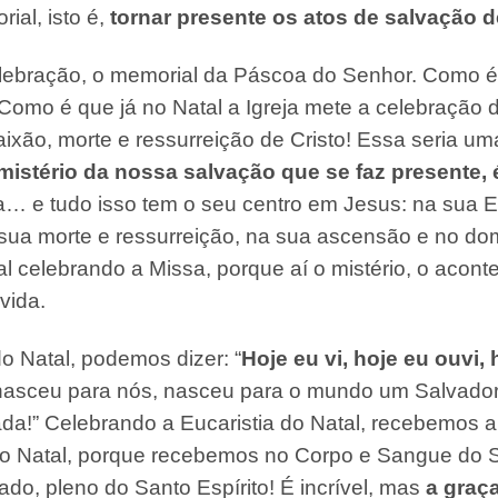
ial, isto é,
tornar presente os atos de salvação 
elebração, o memorial da Páscoa do Senhor. Como é,
Como é que já no Natal a Igreja mete a celebração 
ixão, morte e ressurreição de Cristo! Essa seria um
istério da nossa salvação que se faz presente, 
ra… e tudo isso tem o seu centro em Jesus: na sua 
ua morte e ressurreição, na sua ascensão e no dom
al celebrando a Missa, porque aí o mistério, o acon
vida.
o Natal, podemos dizer: “
Hoje eu vi, hoje eu ouvi,
nasceu para nós, nasceu para o mundo um Salvador! 
da!” Celebrando a Eucaristia do Natal, recebemos 
o Natal, porque recebemos no Corpo e Sangue do S
tado, pleno do Santo Espírito! É incrível, mas
a graç