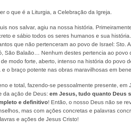
r o que é a Liturgia, a Celebração da Igreja.
 nos salvar, agiu na nossa história. Primeiramente 
eto e sábio todos os seres humanos e sua históri
ntos que não pertenceram ao povo de Israel: Sto. A
ó, São Balaão… Nenhum destes pertencia ao povo 
e modo forte, aberto, intenso na história do povo d
 e o braço potente nas obras maravilhosas em benefí
no e total, fazendo-se pessoalmente presente, em J
o e da ação de Deus:
em Jesus, tudo quanto Deus s
pleto e definitivo
! Então, o nosso Deus não se re
nselhos, mas com ações concretas e palavras concr
alavras e ações de Jesus Cristo!