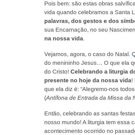
Pois bem: são estas obras salvífi
vida quando celebramos a Santa Lit
palavras, dos gestos e dos símb
sua Encarnação, no seu Nasciment
na nossa vida
.
Vejamos, agora, o caso do Natal.
Q
do menininho Jesus… O que ela quer
do Cristo!
Celebrando a liturgia 
presente no hoje da nossa vida
!
que ela diz é: “Alegremo-nos todo
(
Antífona de Entrada da Missa da N
Então, celebrando as santas festa
nosso mundo! A liturgia tem essa c
acontecimento ocorrido no passad