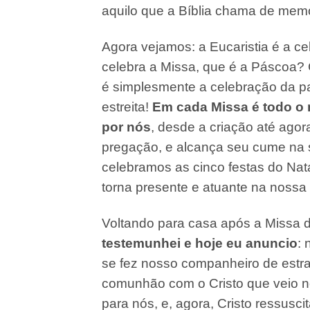
aquilo que a Bíblia chama de memor
Agora vejamos: a Eucaristia é a c
celebra a Missa, que é a Páscoa? 
é simplesmente a celebração da pa
estreita!
Em cada Missa é todo o m
por nós
, desde a criação até ago
pregação, e alcança seu cume na s
celebramos as cinco festas do Nat
torna presente e atuante na nossa 
Voltando para casa após a Missa d
testemunhei e hoje eu anuncio
: 
se fez nosso companheiro de estra
comunhão com o Cristo que veio n
para nós, e, agora, Cristo ressusci