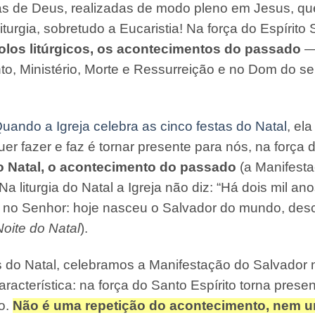
cas de Deus, realizadas de modo pleno em Jesus, q
urgia, sobretudo a Eucaristia! Na força do Espírito
olos litúrgicos, os acontecimentos do passado
— 
o, Ministério, Morte e Ressurreição e no Dom do se
uando a Igreja celebra as cinco festas do Natal
, el
 fazer e faz é tornar presente para nós, na força d
do Natal, o acontecimento do passado
(a Manifesta
 Na liturgia do Natal a Igreja não diz: “Há dois mil 
s no Senhor: hoje nasceu o Salvador do mundo, desc
oite do Natal
).
s do Natal, celebramos a Manifestação do Salvador 
aracterística: na força do Santo Espírito torna pres
o.
Não é uma repetição do acontecimento, nem 