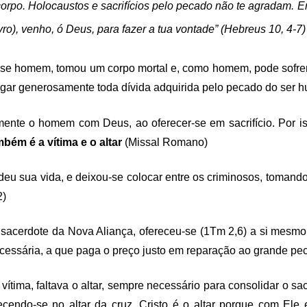
rpo. Holocaustos e sacrifícios pelo pecado não te agradam. En
vro), venho, ó Deus, para fazer a tua vontade” (Hebreus 10, 4-7)
r-se homem, tomou um corpo mortal e, como homem, pode sofrer
 pagar generosamente toda dívida adquirida pelo pecado do ser 
amente o homem com Deus, ao oferecer-se em sacrifício. Por 
mbém é a vítima e o altar
(Missal Romano)
deu sua vida, e deixou-se colocar entre os criminosos, tomand
2)
sacerdote da Nova Aliança, ofereceu-se (1Tm 2,6) a si mesmo 
essária, a que paga o preço justo em reparação ao grande pe
vítima, faltava o altar, sempre necessário para consolidar o sac
recendo-se no altar da cruz.
Cristo é o altar porque com Ele e