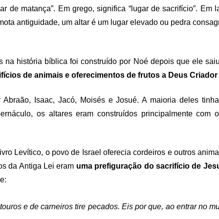
gar de matança”. Em grego, significa “lugar de sacrifício”. Em
emota antiguidade, um altar é um lugar elevado ou pedra consagr
 na história bíblica foi construído por Noé depois que ele saiu
fícios de animais e oferecimentos de frutos a Deus Criador 
r Abraão, Isaac, Jacó, Moisés e Josué. A maioria deles tinha
bernáculo, os altares eram construídos principalmente com o
o Levítico, o povo de Israel oferecia cordeiros e outros anim
ios da Antiga Lei eram
uma prefiguração do sacrifício de Jesu
e:
ouros e de carneiros tire pecados. Eis por que, ao entrar no mun