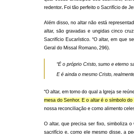
redentor
.
Foi tão perfeito o Sacrifício de 
Além disso, no altar não está represent
altar, são gravadas e ungidas cinco cru
Sacrifício Eucarístico. “O altar, em que
Geral do Missal Romano, 296).
“É o próprio Cristo, sumo e eterno s
E é ainda o mesmo Cristo, realmente 
“O altar, em torno do qual a Igreja se re
mesa do Senhor. E o altar é o símbolo do 
nossa reconciliação e como alimento cele
O altar, que precisa ser fixo, simboliza o
sacrifício e, como ele mesmo disse, a ped