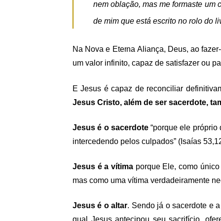
nem oblação, mas me formaste um co
de mim que está escrito no rolo do li
Na Nova e Eterna Aliança, Deus, ao faze
um valor infinito, capaz de satisfazer ou
E Jesus é capaz de reconciliar definitiv
Jesus Cristo, além de ser sacerdote, ta
Jesus é o sacerdote
“porque ele próprio 
intercedendo pelos culpados” (Isaías 53,1
Jesus é a vítima
porque Ele, como único 
mas como uma vítima verdadeiramente nec
Jesus é o altar
. Sendo já o sacerdote e a 
qual Jesus antecipou seu sacrifício, ofe