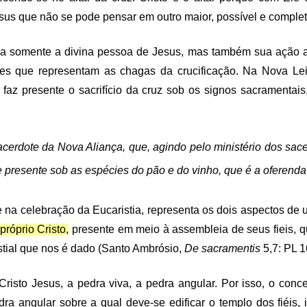
Jesus que não se pode pensar em outro maior, possível e complet
ada somente a divina pessoa de Jesus, mas também sua ação a
zes que representam as chagas da crucificação.
Na Nova Lei
 se faz presente o sacrifício da cruz sob os signos sacramenta
acerdote da Nova Aliança, que, agindo pelo ministério dos sacerd
presente sob as espécies do pão e do vinho, que é a oferenda do
úne na celebração da Eucaristia, representa os dois aspectos d
próprio Cristo,
presente em meio à assembleia de seus fieis, q
stial que nos é dado (Santo Ambrósio,
De sacramentis
5,7: PL 1
 Cristo Jesus, a pedra viva, a pedra angular. Por isso, o conc
ra angular sobre a qual deve-se edificar o templo dos fiéis, 