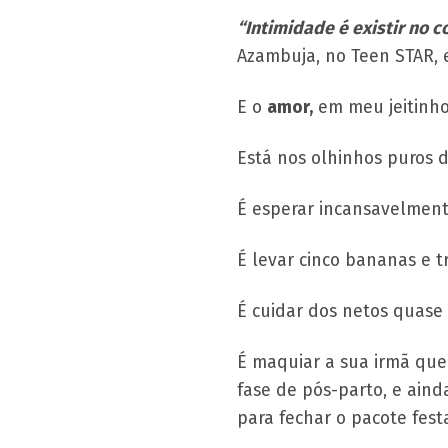
“Intimidade é existir no 
Azambuja, no Teen STAR, e
E o
amor,
em meu jeitinho 
Está nos olhinhos puros 
É esperar incansavelment
É levar cinco bananas e t
É cuidar dos netos quase 
É maquiar a sua irmã que
fase de pós-parto, e ain
para fechar o pacote fes