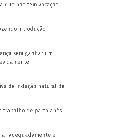
iga que não tem vocação
fazendo introdução
riança sem ganhar um
devidamente
iva de indução natural de
em trabalho de parto após
ionar adequadamente e