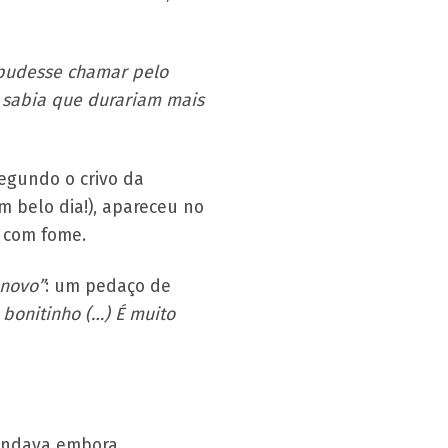
 pudesse chamar pelo
 sabia que durariam mais
segundo o crivo da
m belo dia!), apareceu no
r com fome.
 novo”
: um pedaço de
o bonitinho (…) É muito
andava embora.