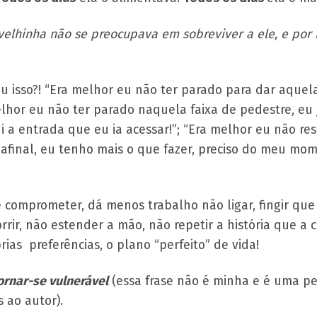
elhinha não se preocupava em sobreviver a ele, e por 
 isso?! “Era melhor eu não ter parado para dar aquela
elhor eu não ter parado naquela faixa de pedestre, eu
i a entrada que eu ia acessar!”; “Era melhor eu não r
final, eu tenho mais o que fazer, preciso do meu mo
 comprometer, dá menos trabalho não ligar, fingir que
orrir, não estender a mão, não repetir a história que a
rias preferências, o plano “perfeito” de vida!
ornar-se vulnerável
(essa frase não é minha e é uma p
 ao autor).