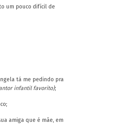
o um pouco difícil de
 Ângela tá me pedindo pra
ntor infantil favorito)
;
co;
a sua amiga que é mãe, em