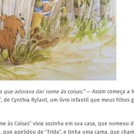
a que adorava dar nome às coisas.”
— Assim começa a h
 de Cynthia Rylant, um livro infantil que meus filhos 
e às Coisas” vivia sozinha em sua casa, que nomeou de
 que apelidou de “Frida”, e tinha uma cama, que chama