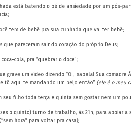
hada está batendo o pé de ansiedade por um pós-part
cia;
ocê tem de bebê pra sua cunhada que vai ter bebê;
s que pareceram sair do coração do próprio Deus;
coca-cola, pra “quebrar o doce”;
 que grave um vídeo dizendo “Oi, Isabela! Sua comadre
 e tô aqui te mandando um beijo então”
(ele é o meu ca
m seu filho toda terça e quinta sem gostar nem um pou
zes o quinto) turno de trabalho, às 21h, para apoiar 
(“sem hora” para voltar pra casa);