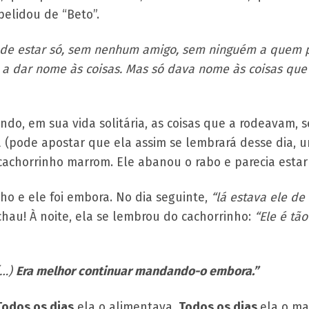
pelidou de “Beto”.
a de estar só, sem nenhum amigo, sem ninguém a quem
 a dar nome às coisas. Mas só dava nome às coisas que
do, em sua vida solitária, as coisas que a rodeavam, 
 (pode apostar que ela assim se lembrará desse dia, u
cachorrinho marrom. Ele abanou o rabo e parecia esta
ho e ele foi embora. No dia seguinte,
“lá estava ele de
tchau! À noite, ela se lembrou do cachorrinho:
“Ele é tã
(…)
Era melhor continuar mandando-o embora.”
Todos os dias
ela o alimentava.
Todos os dias
ela o m