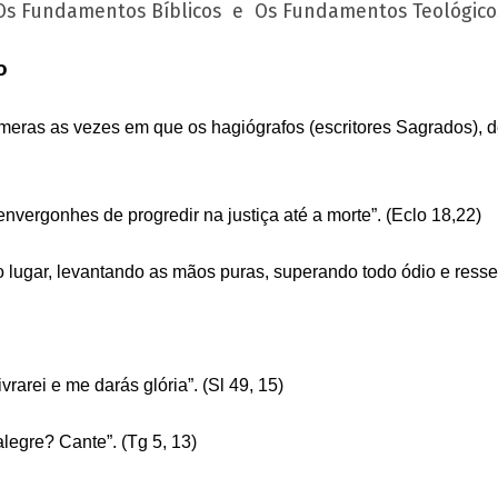
Os Fundamentos Bíblicos
e
Os Fundamentos Teológico
o
eras as vezes em que os hagiógrafos (escritores Sagrados), de
nvergonhes de progredir na justiça até a morte”. (Eclo 18,22)
lugar, levantando as mãos puras, superando todo ódio e ressen
vrarei e me darás glória”. (Sl 49, 15)
alegre? Cante”. (Tg 5, 13)