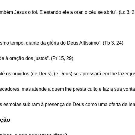
bém Jesus o foi. E estando ele a orar, o céu se abriu”. (Lc 3, 2
o tempo, diante da glória do Deus Altíssimo”. (Tb 3, 24)
 à oração dos justos”. (Pr 15, 29)
é os ouvidos (de Deus), (e Deus) se apressará em lhe fazer just
ecadores, mas atende a quem lhe presta
culto e faz a sua vonta
uas esmolas subiram à presença de Deus como uma oferta de lemb
ação