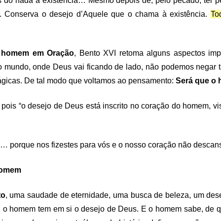
es do nada à existência… Mesmo depois de, pelo pecado, ter
. Conserva o desejo d’Aquele que o chama à existência.
To
 homem em Oração
, Bento XVI retoma alguns aspectos im
o mundo, onde Deus vai ficando de lado, não podemos negar 
rágicas. De tal modo que voltamos ao pensamento:
Será que o
, pois “o desejo de Deus está inscrito no coração do homem, v
: ‘… porque nos fizestes para vós e o nosso coração não desca
 homem
to
, uma saudade de eternidade, uma busca de beleza, um des
 o homem tem em si o desejo de Deus. E o homem sabe, de qu