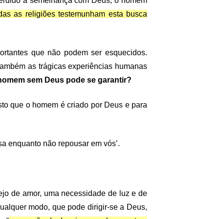
 perdido a semelhança com Deus, o homem
das as religiões testemunham esta busca
portantes que não podem ser esquecidos.
também as trágicas experiências humanas
 homem sem Deus pode se garantir?
isto que o homem é criado por Deus e para
nsa enquanto não repousar em vós’.
ejo de amor, uma necessidade de luz e de
alquer modo, que pode dirigir-se a Deus,