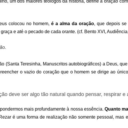
ino, um dos maiores teólogos da história, define a oração com
 Deus colocou no homem,
é a alma da oração
, que depois se
 graça e até o pecado de cada orante. (cf. Bento XVI, Audiência
ão.
o (Santa Teresinha, Manuscritos autobiográficos) a Deus, que 
eencher o vazio do coração que o homem se dirige ao único q
ção deve ser algo tão natural quando pensar, respirar e 
espondermos mais profundamente à nossa essência.
Quanto mai
 Rezar é uma forma de realização não somente pessoal, mas e