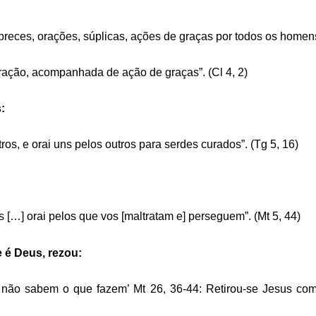
eces, orações, súplicas, ações de graças por todos os homens”
ração, acompanhada de ação de graças”. (Cl 4, 2)
:
os, e orai uns pelos outros para serdes curados”. (Tg 5, 16)
 […] orai pelos que vos [maltratam e] perseguem”. (Mt 5, 44)
 é Deus, rezou:
e não sabem o que fazem’ Mt 26, 36-44: Retirou-se Jesus com 