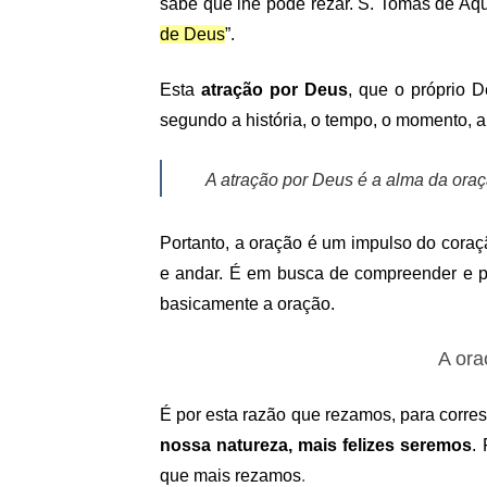
sabe que lhe pode rezar. S. Tomás de Aqu
de Deus
”.
Esta
atração por Deus
, que o próprio
segundo a história, o tempo, o momento, a
A atração por Deus é a alma da oraç
Portanto, a oração é um impulso do coraçã
e andar. É em busca de compreender e pr
basicamente a oração.
A ora
É por esta razão que rezamos, para corr
nossa natureza, mais felizes seremos
.
que mais rezamos
.