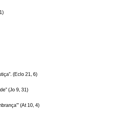
1)
iça”. (Eclo 21, 6)
de” (Jo 9, 31)
rança”’ (At 10, 4)