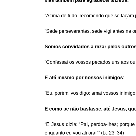
Mas também para agradecer a Deus:
“Acima de tudo, recomendo que se façam pr
“Sede perseverantes, sede vigilantes na o
S
omos convidados a rezar pelos outros
“Confessai os vossos pecados uns aos outr
E até mesmo por nossos inimigos:
“Eu, porém, vos digo: amai vossos inimigos
E como se não bastasse, até Jesus, que
“E Jesus dizia: ‘Pai, perdoa-lhes; porqu
enquanto eu vou ali orar’” (Lc 23, 34)