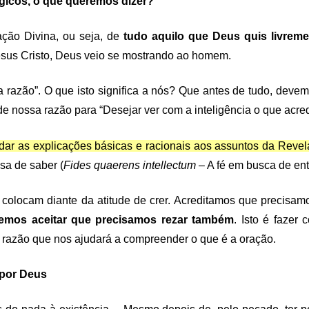
icos, o que queremos dizer?
ação Divina, ou seja, de
tudo aquilo que Deus quis livreme
esus Cristo, Deus veio se mostrando ao homem.
 razão”. O que isto significa a nós? Que antes de tudo, devem
ossa razão para “Desejar ver com a inteligência o que acredi
dar as explicações básicas e racionais aos assuntos da Reve
osa de saber (
Fides quaerens intellectum
– A fé em busca de en
 colocam diante da atitude de crer. Acreditamos que precisa
vemos aceitar que precisamos rezar também
. Isto é faze
 razão que nos ajudará a compreender o que é a oração.
por Deus