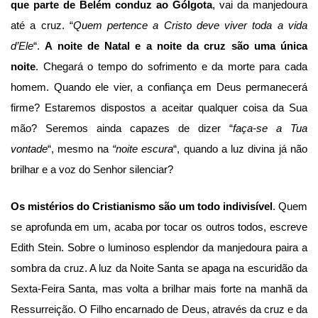
que parte de Belém conduz ao Gólgota
, vai da manjedoura
até a cruz. “
Quem pertence a Cristo deve viver toda a vida
d’Ele
“.
A noite de Natal e a noite da cruz são uma única
noite
. Chegará o tempo do sofrimento e da morte para cada
homem. Quando ele vier, a confiança em Deus permanecerá
firme? Estaremos dispostos a aceitar qualquer coisa da Sua
mão? Seremos ainda capazes de dizer “
faça-se a Tua
vontade
“, mesmo na
“noite escura
“, quando a luz divina já não
brilhar e a voz do Senhor silenciar?
Os mistérios do Cristianismo são um todo indivisível
. Quem
se aprofunda em um, acaba por tocar os outros todos, escreve
Edith Stein. Sobre o luminoso esplendor da manjedoura paira a
sombra da cruz. A luz da Noite Santa se apaga na escuridão da
Sexta-Feira Santa, mas volta a brilhar mais forte na manhã da
Ressurreição. O Filho encarnado de Deus, através da cruz e da