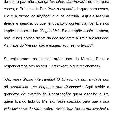
de que a paz não alcança “
os filhos das trevas
“; de que, para
esses, o Príncipe da Paz “
traz a espada
“; de que, para esses,
Ele é a “
pedra de tropeço
” que os derruba.
Aquele Menino
divide e separa
, porque, enquanto o contemplamos, Ele nos
impõe uma escolha: “
Segue-Me
“. Ele a impõe a nós também,
hoje, e nos coloca diante da decisão entre a luz e a escuridão.
As mãos do Menino “
dão e exigem ao mesmo tempo
“.
Se colocarmos as nossas mãos nas do Menino Deus e
respondermos sim ao seu “
Segue-Me
“, o que recebemos?
“
Oh, maravilhoso intercâmbio! O Criador da humanidade nos
dá, assumindo um corpo, a sua divindade!
“. Aqui reside a
grandeza do mistério da
Encarnação
: quem escolhe a luz,
quem fica do lado do Menino, “
abre caminho para que a sua
vida divina se derrame sobre nós
” e traz “
de forma invisível o