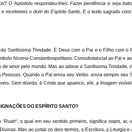
ãos? O
Apóstolo respondeu-lhes:
Fazei penitência e seja ba
 e recebereis o dom do Espírito Santo.
E o texto sagrado conc
s da Santíssima Trindade. É Deus com o Pai e o Filho com o 
mbolo Niceno-Constantinopolitano. Consubstancial ao Pai e ao F
e amor pelo mundo. Mas ao adorar a Santíssima Trindade, vivif
as Pessoas. Quando o Pai envia seu Verbo, envia sempre seu S
áveis. Sem dúvida, é Cristo que aparece, ele, a Imagem visível
ESIGNAÇÕES DO ESPÍRITO SANTO?
 “
Ruah
“, o qual em seu sentido primeiro, significa sopro, ar, 
Divinas. Mas ao juntar os dois termos, a Escritura, a Liturgia