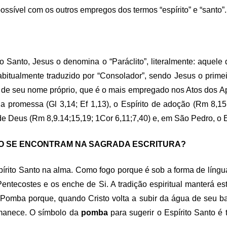
ossível com os outros empregos dos termos “espírito” e “santo”.
to Santo, Jesus o denomina o “Paráclito”, literalmente: aquele
é habitualmente traduzido por “Consolador”, sendo Jesus o prim
ém de seu nome próprio, que é o mais empregado nos Atos dos A
 promessa (Gl 3,14; Ef 1,13), o Espírito de adoção (Rm 8,15; G
 de Deus (Rm 8,9.14;15,19; 1Cor 6,11;7,40) e, em São Pedro, o E
NTO SE ENCONTRAM NA SAGRADA ESCRITURA?
írito Santo na alma. Como fogo porque é sob a forma de língua
entecostes e os enche de Si. A tradição espiritual manterá e
 Pomba porque, quando Cristo volta a subir da água de seu b
rmanece. O símbolo da
pomba
para sugerir o Espírito Santo é t