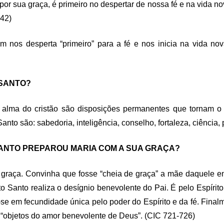
por sua graça, é primeiro no despertar de nossa fé e na vida n
742)
m nos desperta “primeiro” para a fé e nos inicia na vida n
 SANTO?
a alma do cristão são disposições permanentes que tornam o
anto são: sabedoria, inteligência, conselho, fortaleza, ciência
O SANTO PREPAROU MARIA COM A SUA GRAÇA?
 graça. Convinha que fosse “cheia de graça” a mãe daquele e
ito Santo realiza o desígnio benevolente do Pai. É pelo Espíri
se em fecundidade única pelo poder do Espírito e da fé. Final
“objetos do amor benevolente de Deus”.
(CIC 721-726)