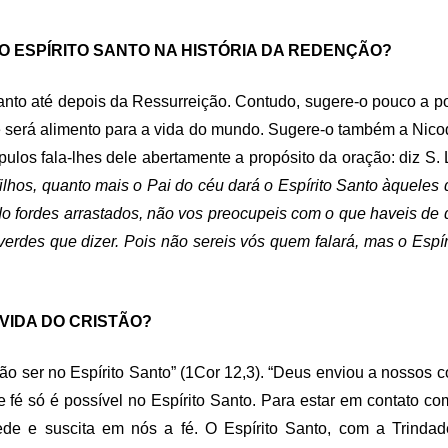
 O ESPÍRITO SANTO NA HISTÓRIA DA REDENÇÃO?
anto até depois da Ressurreição. Contudo, sugere-o pouco a 
e será alimento para a vida do mundo. Sugere-o também a Nico
pulos fala-lhes dele abertamente a propósito da oração: diz S.
lhos, quanto mais o Pai do céu dará o Espírito Santo àqueles 
do fordes arrastados, não vos preocupeis com o que haveis de d
rdes que dizer. Pois não sereis vós quem falará, mas o Espíri
 VIDA DO CRISTÃO?
o ser no Espírito Santo” (1Cor 12,3). “Deus enviou a nossos c
 fé só é possível no Espírito Santo. Para estar em contato com
ede e suscita em nós a fé. O Espírito Santo, com a Trindad