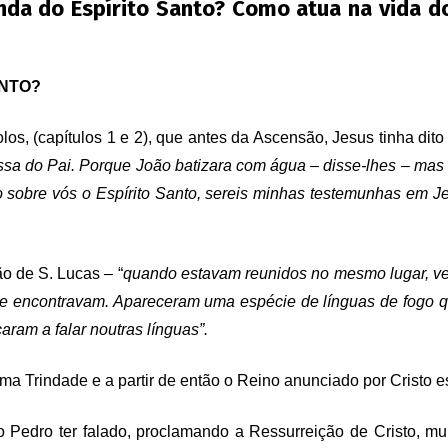
inda do Espírito Santo? Como atua na vida d
ANTO?
os, (capítulos 1 e 2), que antes da Ascensão, Jesus tinha dito 
 do Pai. Porque João batizara com água – disse-lhes – mas v
o sobre vós o Espírito Santo, sereis minhas testemunhas em J
o de S. Lucas – “
quando estavam reunidos no mesmo lugar, ve
 se encontravam. Apareceram uma espécie de línguas de fogo 
aram a falar noutras línguas”.
ma Trindade e a partir de então o Reino anunciado por Cristo es
 Pedro ter falado, proclamando a Ressurreição de Cristo, m