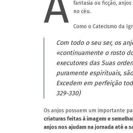
A
fantasia ou ficção, anjo
no céu.
Como o Catecismo da Igre
Com todo o seu ser, os an
«continuamente o rosto do
executores das Suas ordens
puramente espirituais, são
Excedem em perfeição todas
329-330)
Os anjos possuem um importante pap
criaturas feitas à imagem e semelhan
anjos nos ajudam na jornada até a s