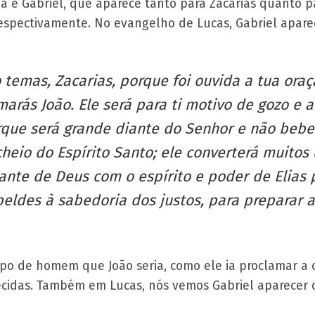
 é Gabriel, que aparece tanto para Zacarias quanto pa
, respectivamente. No evangelho de Lucas, Gabriel apar
 temas, Zacarias, porque foi ouvida a tua oraçã
marás João. Ele será para ti motivo de gozo e a
que será grande diante do Senhor e não beber
heio do Espírito Santo; ele converterá muitos d
iante de Deus com o espírito e poder de Elias 
rebeldes à sabedoria dos justos, para prepara
 tipo de homem que João seria, como ele ia proclamar a
ecidas. Também em Lucas, nós vemos Gabriel aparecer d