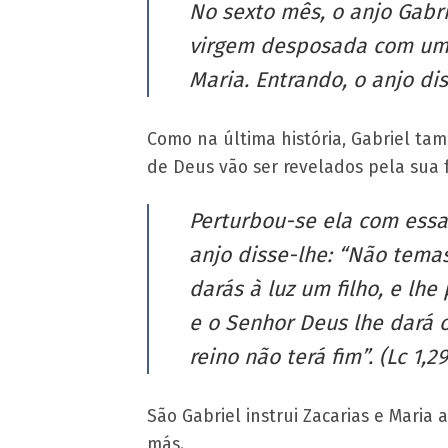
No sexto mês, o anjo Gabr
virgem desposada com um 
Maria. Entrando, o anjo dis
Como na última história, Gabriel ta
de Deus vão ser revelados pela sua 
Perturbou-se ela com essa
anjo disse-lhe: “Não temas
darás à luz um filho, e lh
e o Senhor Deus lhe dará o
reino não terá fim”. (Lc 1,29
São Gabriel instrui Zacarias e Mari
más.