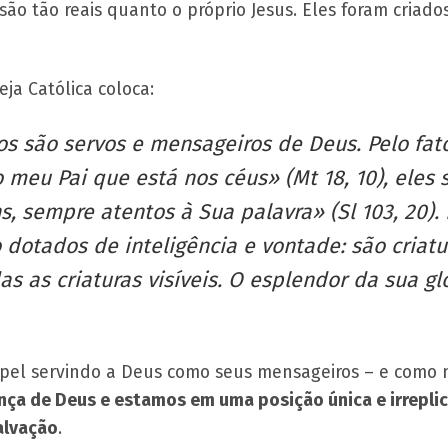
s são tão reais quanto o próprio Jesus. Eles foram cria
ja Católica coloca:
jos são servos e mensageiros de Deus. Pelo f
 meu Pai que está nos céus» (Mt 18, 10), eles
, sempre atentos à Sua palavra» (Sl 103, 20).
 dotados de inteligência e vontade: são criatu
 as criaturas visíveis. O esplendor da sua gló
el servindo a Deus como seus mensageiros – e como n
ça de Deus e estamos em uma posição única e irreplicá
alvação
.