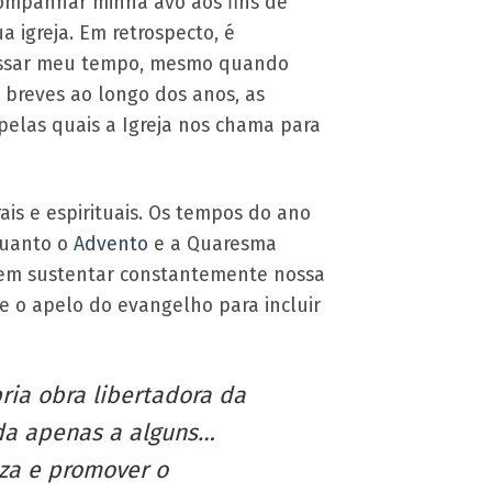
companhar minha avó aos fins de
 igreja. Em retrospecto, é
passar meu tempo, mesmo quando
 breves ao longo dos anos, as
elas quais a Igreja nos chama para
ais e espirituais. Os tempos do ano
quanto o
Advento
e a Quaresma
evem sustentar constantemente nossa
re o apelo do evangelho para incluir
ria obra libertadora da
da apenas a alguns…
eza e promover o