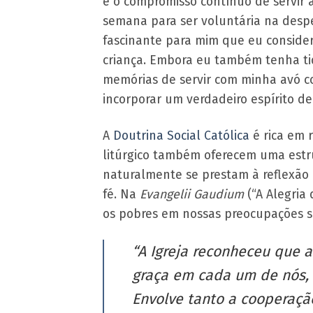
é o compromisso contínuo de servir
semana para ser voluntária na despe
fascinante para mim que eu consid
criança. Embora eu também tenha tid
memórias de servir com minha avó c
incorporar um verdadeiro espírito de
A
Doutrina Social Católica
é rica em r
litúrgico também oferecem uma estru
naturalmente se prestam à reflexão 
fé. Na
Evangelii Gaudium
(“A Alegria 
os pobres em nossas preocupações so
“A Igreja reconheceu que a
graça em cada um de nós,
Envolve tanto a cooperaçã