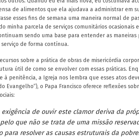
 aos outros. Quando eu era mais nova, eu costumava a
nsa de alimentos que ela ajudava a administrar em sua
erasse esses fins de semana uma maneira normal de 
o minha parcela de serviços comunitários ocasionais e
ontinuam sendo uma base para entender as maneiras p
 serviço de forma contínua.
ecursos sobre a prática de obras de misericórdia corpor
tura útil de como se envolver com essas práticas. En
e à penitência, a Igreja nos lembra que esses atos d
do Evangelho”), o Papa Francisco oferece reflexões sob
ciais:
 exigência de ouvir este clamor deriva da próp
 pelo que não se trata de uma missão reserva
o para resolver as causas estruturais da pobr