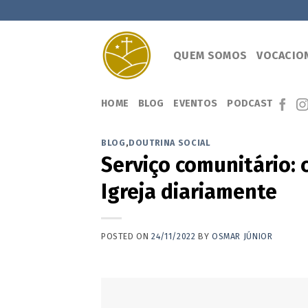
Skip
to
content
QUEM SOMOS
VOCACIO
HOME
BLOG
EVENTOS
PODCAST
BLOG
,
DOUTRINA SOCIAL
Serviço comunitário: 
Igreja diariamente
POSTED ON
24/11/2022
BY
OSMAR JÚNIOR