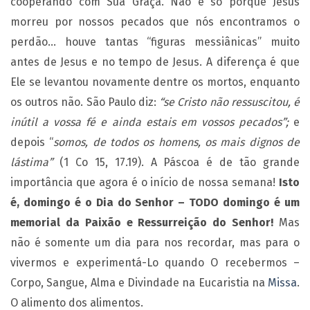
cooperando com Sua Graça. Não é só porque Jesus
morreu por nossos pecados que nós encontramos o
perdão… houve tantas “figuras messiânicas” muito
antes de Jesus e no tempo de Jesus. A diferença é que
Ele se levantou novamente dentre os mortos, enquanto
os outros não. São Paulo diz:
“se Cristo não ressuscitou, é
inútil a vossa fé e ainda estais em vossos pecados”;
e
depois “
somos, de todos os homens, os mais dignos de
lástima”
(1 Co 15, 17.19). A Páscoa é de tão grande
importância que agora é o início de nossa semana!
Isto
é, domingo é o Dia do Senhor – TODO domingo é um
memorial da Paixão e Ressurreição do Senhor!
Mas
não é somente um dia para nos recordar, mas para o
vivermos e experimentá-Lo quando O recebermos –
Corpo, Sangue, Alma e Divindade na Eucaristia na
Missa
.
O alimento dos alimentos.