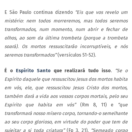
E São Paulo continua dizendo
“Eis que vos revelo um
mistério: nem todos morreremos, mas todos seremos
transformados, num momento, num abrir e fechar de
olhos, ao som da última trombeta (porque a trombeta
soará). Os mortos ressuscitarão incorruptíveis, e nós
seremos transformados”
(versículos 51-52).
É o
Espírito Santo
que realizará tudo isso
.
“Se o
Espírito daquele que ressuscitou Jesus dos mortos habita
em vós, ele, que ressuscitou Jesus Cristo dos mortos,
também dará a vida aos vossos corpos mortais, pelo seu
Espírito que habita em vós”
(Rm 8, 11) e
“que
transformará nosso mísero corpo, tornando-o semelhante
ao seu corpo glorioso, em virtude do poder que tem de
sujeitar a si toda criatura”
(Fp 3, 21).
“Semeado corpo