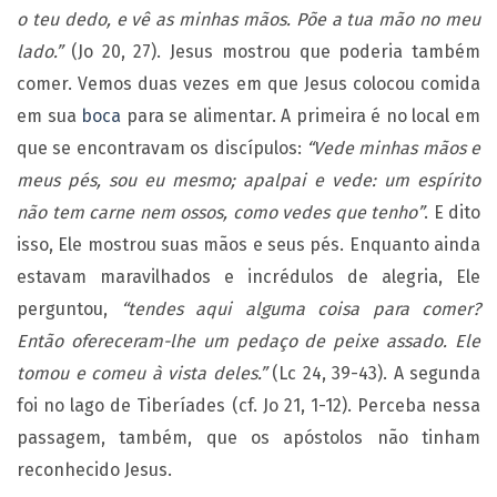
o teu dedo, e vê as minhas mãos. Põe a tua mão no meu
lado.”
(Jo 20, 27). Jesus mostrou que poderia também
comer. Vemos duas vezes em que Jesus colocou comida
em sua
boca
para se alimentar. A primeira é no local em
que se encontravam os discípulos:
“Vede minhas mãos e
meus pés, sou eu mesmo; apalpai e vede: um espírito
não tem carne nem ossos, como vedes que tenho”
. E dito
isso, Ele mostrou suas mãos e seus pés. Enquanto ainda
estavam maravilhados e incrédulos de alegria, Ele
perguntou,
“tendes aqui alguma coisa para comer?
Então ofereceram-lhe um pedaço de peixe assado. Ele
tomou e comeu à vista deles.”
(Lc 24, 39-43). A segunda
foi no lago de Tiberíades (cf. Jo 21, 1-12). Perceba nessa
passagem, também, que os apóstolos não tinham
reconhecido Jesus.