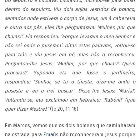
do sepulcro e chorava. Chorando, inclinou-se para olhar
dentro do sepulcro. Viu dois anjos vestidos de branco,
sentados onde estivera o corpo de Jesus, um à cabeceira
e outro aos pés. Eles lhe perguntaram: ‘Mulher, por que
choras?’. Ela respondeu: ‘Porque levaram o meu Senhor e
não sei onde o puseram’. Ditas estas palavras, voltou-se
para trás e viu Jesus em pé, mas não o reconheceu.
Perguntou-lhe Jesus: ‘Mulher, por que choras? Quem
procuras?’ Supondo ela que fosse o jardineiro,
respondeu: ‘Senhor, se tu o tiraste, dize-me onde o
puseste e eu o irei buscar’. Disse-lhe Jesus: ‘Maria!’.
Voltando-se, ela exclamou em hebraico: ‘Rabôni!’ (que
quer dizer Mestre).”
(Jo 20, 11-16)
Em Marcos, vemos que os dois homens que caminharam
na estrada para
Emaús
não reconheceram Jesus porque