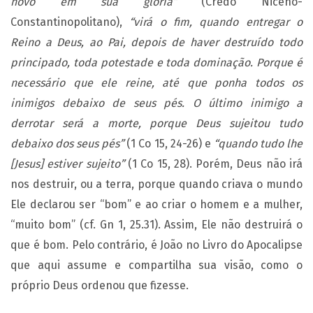
novo em sua glória”
(Credo Niceno-
Constantinopolitano),
“virá o fim, quando entregar o
Reino a Deus, ao Pai, depois de haver destruído todo
principado, toda potestade e toda dominação. Porque é
necessário que ele reine, até que ponha todos os
inimigos debaixo de seus pés. O último inimigo a
derrotar será a morte, porque Deus sujeitou tudo
debaixo dos seus pés”
(1 Co 15, 24-26) e
“quando tudo lhe
[Jesus] estiver sujeito”
(1 Co 15, 28). Porém, Deus não irá
nos destruir, ou a terra, porque quando criava o mundo
Ele declarou ser “bom” e ao criar o homem e a mulher,
“muito bom” (cf. Gn 1, 25.31). Assim, Ele não destruirá o
que é bom. Pelo contrário, é João no Livro do Apocalipse
que aqui assume e compartilha sua visão, como o
próprio Deus ordenou que fizesse.